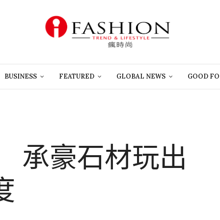
BUSINESS
FEATURED
GLOBAL NEWS
GOOD FO
」 承豪石材玩出
度