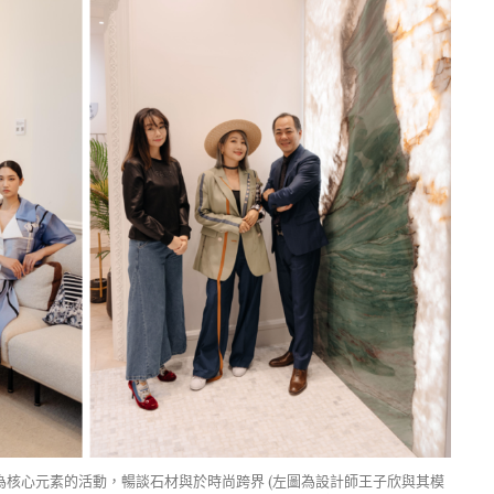
時尚為核心元素的活動，暢談石材與於時尚跨界 (左圖為設計師王子欣與其模