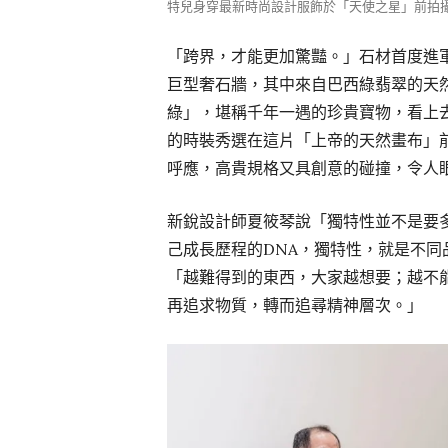
特兒身穿最新時尚設計服飾於「天使之星」前拍
「跨界，才能更加驚豔。」石材首度進
巨型奢石牆，其中來自巴西綠翡翠的天
綠」，堪稱千年一遇的珍貴寶物，看上
的時裝秀選在這片「上帝的天然畫布」
呼應，高貴規格又具創意的碰撞，令人
新銳設計師夏筱琴說「獨特性並不是要
己成長歷程的DNA，獨特性，就是不
「越難得到的東西，大家越想要；越不
再追求物質，轉而追尋精神層次。」