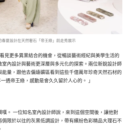
Wang的春夏設計在天然奢石「帝王綠」前走秀展示
他看見更多異業結合的機會，從暢談藝術經紀與美學生活的
啟室內設計與藝術更深層與多元化的探索。兩位新銳設計師
與能量，跟他去偏遠礦區看到這些千億萬年珍奇天然石材的
年一遇帝王綠，感動是會久久留於人心的。 」
讚嘆。 一位知名室內設計師說，來到這個空間後，讓他對
再侷限於以往的灰黑低調設計，帶有繽紛色彩精品大理石不
。