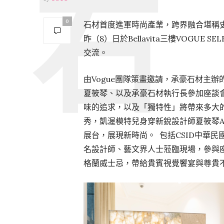
0
石材首度進軍時尚產業，跨界融合堪稱
昨（8）日於Bellavita三樓VOGUE
交流。
由Vogue團隊策畫邀請，承豪石材主
夏筱琴、以及承豪石材執行長參加座談
味的追求，以及「獨特性」將帶來多大
秀，凱渥模特兒身穿新銳設計師夏筱琴AIS
展台，展現新時尚。 包括CSID中華
名設計師、藝文界人士蒞臨現場，參與
格蘭威士忌，帶給貴賓視覺饗宴與尊貴