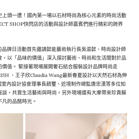
史上頭一遭！國內第一場以石材時尚為核心元素的時尚活動
 SELECT SHOP快閃店的活動與設計師嘉賓們進行精彩的跨界
辦的品牌日活動首先邀請懿能藝術執行長吳滋懿、時尚設計師
會，以「品味的價值」深入探討藝術、時尚和生活間對於品
的價值。 緊接著現場展開奢石結合服裝設計品牌時尚走
H 、王子欣Claudia Wang最新春夏設計以天然石材為伸
⺠國室內設計協會理事長趙璽、近境制作總監唐忠漢等多位知
座談，共賞生活藝術與時尚。另外現場還有大摩帶來珍貴蘇
不凡的品酩時光。