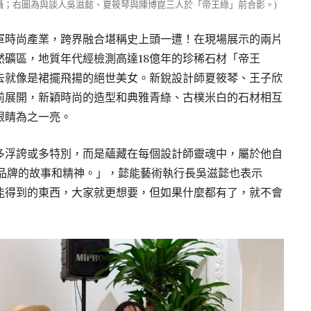
攝；右圖為與談人吳滋懿、夏筱琴與陳博崑三人於「帝王綠」前合影。)
軍時尚產業，跨界融合堪稱史上頭一遭！在現場展示的兩片
然礦區，地質年代經檢測高達18億年的珍稀石材「帝王
去就像是裙擺飛揚的絕世美女。新銳設計師夏筱琴、王子欣
前展開，新穎時尚的造型和典雅青綠、古樸米白的石材相互
眼睛為之一亮。
多浮誇或多特別，而是蘊藏在每個設計師靈魂中，屬於他自
同品牌的故事和精神。」，懿能藝術執行長吳滋懿也表示
能得到的東西，大家就更想要，但如果什麼都有了，就不會