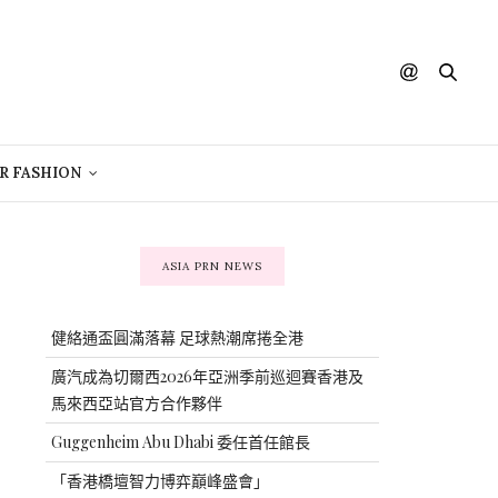
R FASHION
ASIA PRN NEWS
健絡通盃圓滿落幕 足球熱潮席捲全港
廣汽成為切爾西2026年亞洲季前巡迴賽香港及
馬來西亞站官方合作夥伴
Guggenheim Abu Dhabi 委任首任館長
「香港橋壇智力博弈巔峰盛會」