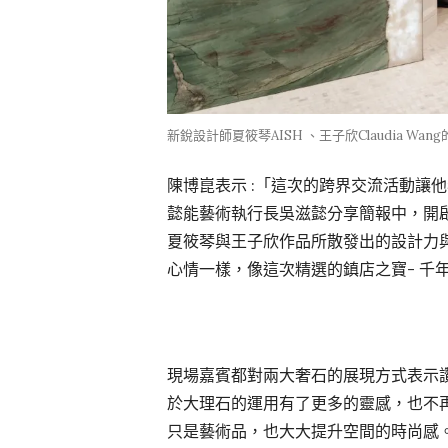
新銳設計師夏筱琴AISH 、王子欣Claudia 
陳博崑表示 :「這次的跨界交流活動讓
懿能藝術執行長吳滋懿分享簡報中，開
夏筱琴與王子欣作品所散發出的設計力
心情一樣，像這次精選的鎮店之寶- 千
現場嘉賓都對兩大奢石的展現方式表示
於大理石的運用有了更多的靈感，也不
只是藝術品，也大大提升空間的時尚感