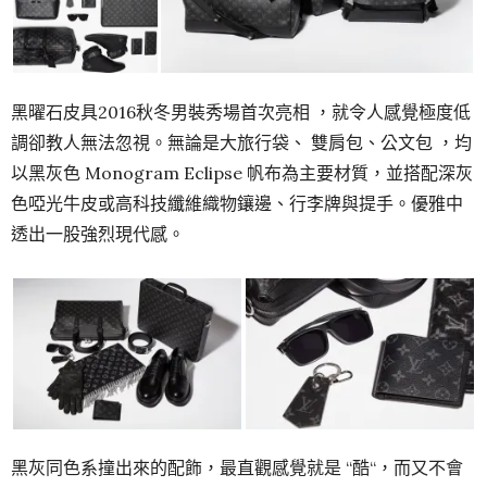
黑曜石皮具2016秋冬男裝秀場首次亮相 ，就令人感覺極度低
調卻教人無法忽視。無論是大旅行袋、 雙肩包、公文包 ，均
以黑灰色 Monogram Eclipse 帆布為主要材質，並搭配深灰
色啞光牛皮或高科技纖維織物鑲邊、行李牌與提手。優雅中
透出一股強烈現代感。
黑灰同色系撞出來的配飾，最直觀感覺就是 “酷“，而又不會