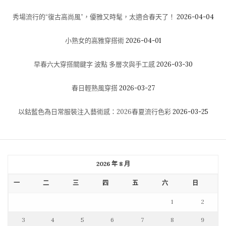
秀場流行的“復古高尚風”，優雅又時髦，太適合春天了！
2026-04-04
小熟女的高雅穿搭術
2026-04-01
早春六大穿搭關鍵字 波點 多層次與手工感
2026-03-30
春日輕熟風穿搭
2026-03-27
以鈷藍色為日常服裝注入藝術感：2026春夏流行色彩
2026-03-25
2026 年 8 月
一
二
三
四
五
六
日
1
2
3
4
5
6
7
8
9