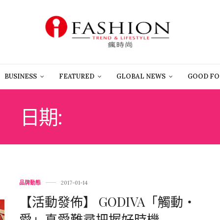
BUSINESS
FEATURED
GLOBAL NEWS
GOOD FO
日期:
2017 年 1 月 14 日
品牌動態
2017-01-14
【活動發佈】 GODIVA「觸動・
愛」真愛難尋把握好時機