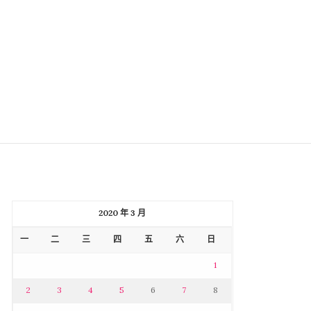
2020 年 3 月
一
二
三
四
五
六
日
1
2
3
4
5
6
7
8