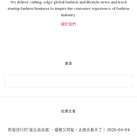
We deliver cutting-edge global fashion and lifestyle news and track
startup fashion business to inspire the customer experience of fashion
industry.
關於我們
搜尋
近期文章
秀場流行的“復古高尚風”，優雅又時髦，太適合春天了！
2026-04-04