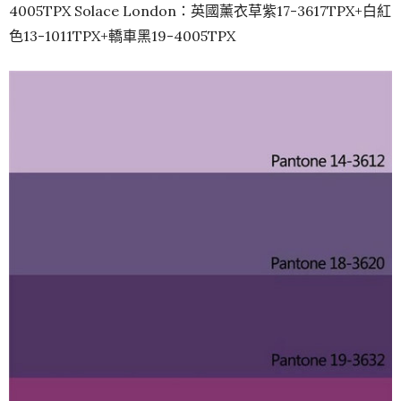
4005TPX Solace London：英國薰衣草紫17-3617TPX+白紅
色13-1011TPX+轎車黑19-4005TPX