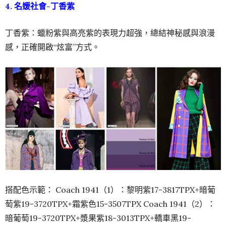
4. 名媛社會-丁香紫
丁香紫：蠟粉紫與高亮紫的表現力超強，總結神秘感與浪漫
感，正確開啟“炫富”方式。
搭配色示範： Coach 1941（1）：黎明紫17-3817TPX+暗葡
萄紫19-3720TPX+霜紫色15-3507TPX Coach 1941（2）：
暗葡萄19-3720TPX+漿果紫18-3013TPX+轎車黑19-