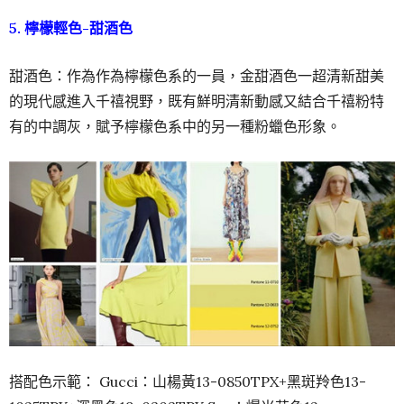
5. 檸檬輕色-甜酒色
甜酒色：作為作為檸檬色系的一員，金甜酒色一超清新甜美
的現代感進入千禧視野，既有鮮明清新動感又結合千禧粉特
有的中調灰，賦予檸檬色系中的另一種粉蠟色形象。
搭配色示範： Gucci：山楊黃13-0850TPX+黑斑羚色13-