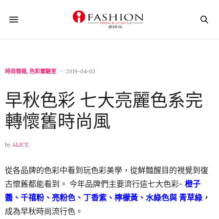
時尚情報
,
色彩實驗室
2019-04-03
早秋色彩 七大亮麗色系完
轉懷舊時尚風
by
ALICE
從各品牌的色彩中看到玩色彩美學，從鮮豔醒目的視覺到復
古懷舊都能看到。 今年品牌們主要流行這七大色彩-
橙子
醬、
千禧粉、亮粉色、丁香紫、檸檬黃、水綠色與 青草綠
，
成為早秋時尚流行色。