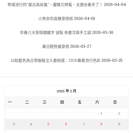
秀場流行的“復古高尚風”，優雅又時髦，太適合春天了！
2026-04-04
小熟女的高雅穿搭術
2026-04-01
早春六大穿搭關鍵字 波點 多層次與手工感
2026-03-30
春日輕熟風穿搭
2026-03-27
以鈷藍色為日常服裝注入藝術感：2026春夏流行色彩
2026-03-25
2025 年 2 月
一
二
三
四
五
六
日
1
2
3
4
5
6
7
8
9