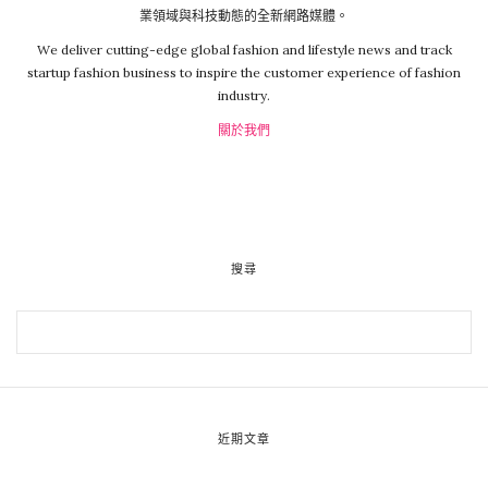
業領域與科技動態的全新網路媒體。
We deliver cutting-edge global fashion and lifestyle news and track
startup fashion business to inspire the customer experience of fashion
industry.
關於我們
搜尋
近期文章