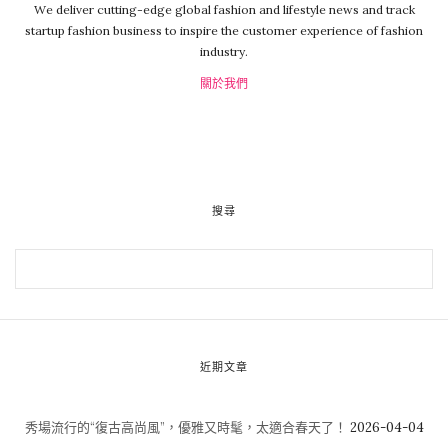
We deliver cutting-edge global fashion and lifestyle news and track
startup fashion business to inspire the customer experience of fashion
industry.
關於我們
搜尋
近期文章
秀場流行的“復古高尚風”，優雅又時髦，太適合春天了！
2026-04-04