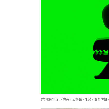
尊彩藝術中心，陳普，植動物，手繪、數位演算、相紙，