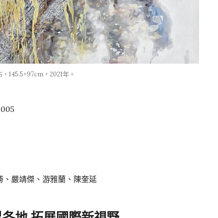
5.5×97cm，2021年。
005
勝、嚴靖傑、游雅蘭、陳奎延
界各地
拓展國際新視野