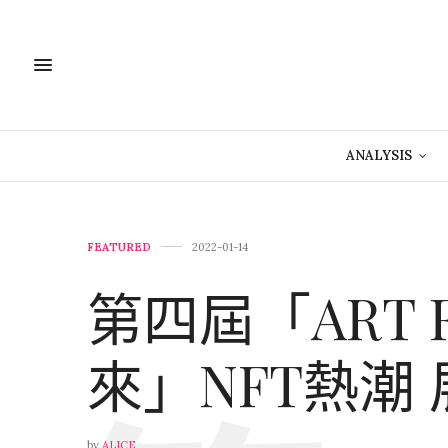
ANALYSIS
FEATURED
2022-01-14
第四屆「ART 
來」NFT熱潮
by
ALICE