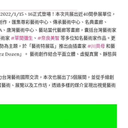
於2022/1/15、16正式登場！本次共展出近40間參展單位，
藝術創作，匯集尊彩藝術中心、傳承藝術中心、名典畫廊、
allery HANA、唐灣藝術中心、藝站當代藝廊等畫廊，囊括台灣藝術家
藝術家
#草間彌生
、
#奈良美智
等多位知名藝術家作品。更
勢為主題，於「藝術特展區」推出由插畫家
#川貝母
和藝
Tez Dozen」。 藝術創作結合平面立體、虛擬真實、靜態與
力台灣藝術國際交流，本次也展出了5個展間，並從手繪創
裝置藝術、展覽以及工作坊，透過多樣的媒介呈現出視覺藝術