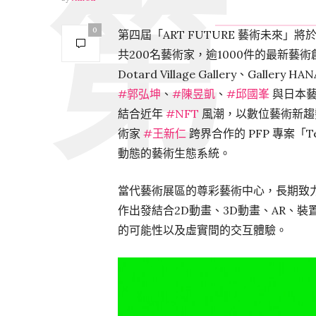
0
第四屆「ART FUTURE 藝術未來」將
共200名藝術家，逾1000件的最新
Dotard Village Gallery、G
#郭弘坤
、
#陳昱凱
、
#邱國峯
與日本
結合近年
#NFT
風潮，以數位藝術新趨
術家
#王新仁
跨界合作的 PFP 專案「
動態的藝術生態系統。
當代藝術展區的尊彩藝術中心，長期致
作出發結合2D動畫、3D動畫、AR、
的可能性以及虛實間的交互體驗。