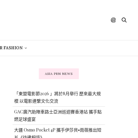
R FASHION
ASIA PRN NEWS
「東盟電影節2026 」將於8月舉行 歷來最大規
模 以電影連繫文化交流
GAC廣汽助陣車路士亞洲巡迴賽香港站 攜手點
燃足球盛宴
大疆 Osmo Pocket 4P 攜手伊莎貝•雨蓓推出短
片《彷彿相識》