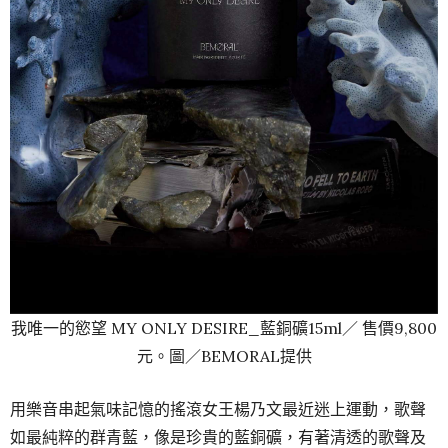
我唯一的慾望 MY ONLY DESIRE_藍銅礦15ml／ 售價9,800
元。圖／BEMORAL提供
用樂音串起氣味記憶的搖滾女王楊乃文最近迷上運動，歌聲
如最純粹的群青藍，像是珍貴的藍銅礦，
有著清透的歌聲及