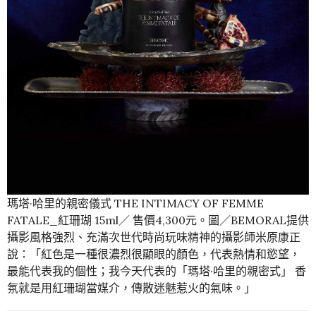
瑪塔·哈里的親密儀式 THE INTIMACY OF FEMME
FATALE_紅珊瑚 15ml／ 售價4,300元。圖／BEMORAL提供
攝影風格強烈、充滿次世代時尚玩味精神的攝影師米原康正
說：「紅色是一種很濃烈很顯眼的顏色，代表熱情和慾望，
最能代表我的個性；我今天代表的「瑪塔·哈里的親密式」 香
氛就是用紅珊瑚當媒介，傳散迷魅惹火的氣味。」