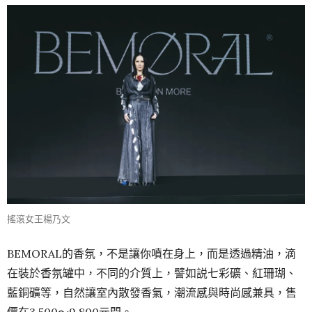
搖滾女王楊乃文
BEMORAL的香氛，不是讓你噴在身上，而是透過精油，滴
在裝於香氛罐中，不同的介質上，譬如説七彩礦、紅珊瑚、
藍銅礦等，自然讓室內散發香氣，潮流感與時尚感兼具，售
價在3,500～9,800元間。