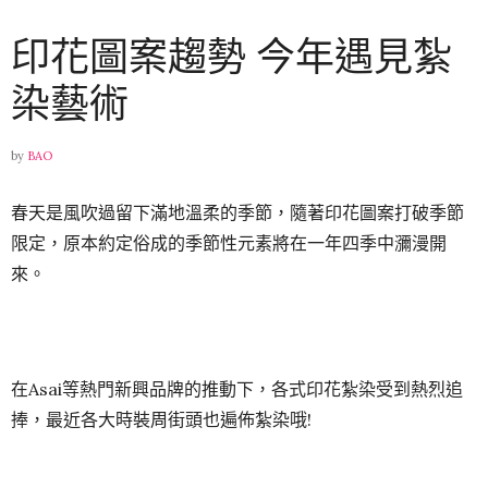
印花圖案趨勢 今年遇見紮
染藝術
by
BAO
春天是風吹過留下滿地溫柔的季節，隨著印花圖案打破季節
限定，原本約定俗成的季節性元素將在一年四季中瀰漫開
來。
在Asai等熱門新興品牌的推動下，各式印花紮染受到熱烈追
捧，最近各大時裝周街頭也遍佈紮染哦!