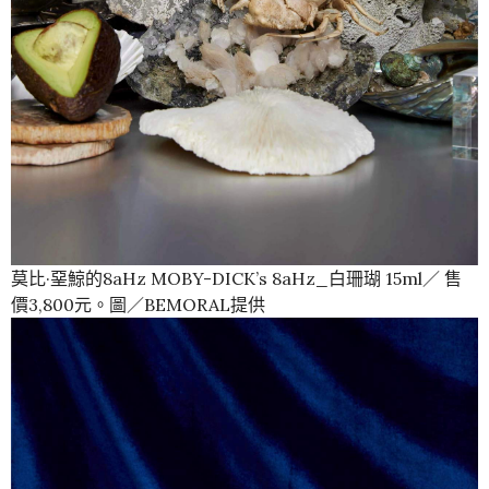
莫比·堊鯨的8aHz MOBY-DICK’s 8aHz_白珊瑚 15ml／ 售
價3,800元。圖／BEMORAL提供