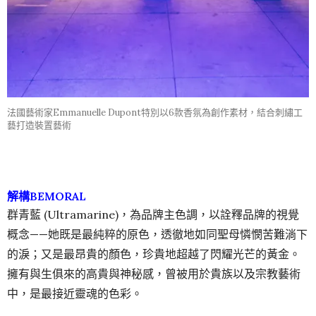
法國藝術家Emmanuelle Dupont特別以6款香氛為創作素材，結合刺繡工
藝打造裝置藝術
解構BEMORAL
群青藍 (Ultramarine)，為品牌主色調，以詮釋品牌的視覺
概念——她既是最純粹的原色，透徹地如同聖⺟憐憫苦難淌下
的淚；又是最昂貴的顏色，珍貴地超越了閃耀光芒的黃金。
擁有與生俱來的高貴與神秘感，曾被用於貴族以及宗教藝術
中，是最接近靈魂的色彩。