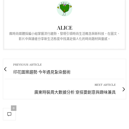
ALICE
瘋時尚媒體採編小組掌握流行趨勢，發現引領時尚生活概念與新科技，在圖文、
影片中與讀者分享新生活態度中找滿足個人化的時尚題材與靈感。
PREVIOUS ARTICLE
印花圖案趨勢 今年遇見紮染藝術
NEXT ARTICLE
廣東時裝周大數據分析 穿搭要創意與趣味兼具
0