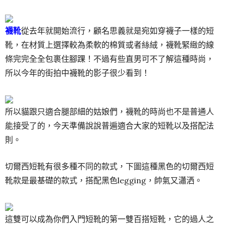
襪靴
從去年就開始流行，顧名思義就是宛如穿襪子一樣的短
靴，在材質上選擇較為柔軟的棉質或者絲絨，襪靴緊緻的線
條完完全全包裹住腳踝！不過有些直男可不了解這種時尚，
所以今年的街拍中襪靴的影子很少看到！
所以貓跟只適合腿部細的姑娘們，襪靴的時尚也不是普通人
能接受了的，今天準備說說普遍適合大家的短靴以及搭配法
則。
切爾西短靴有很多種不同的款式，下圖這種黑色的切爾西短
靴款是最基礎的款式，搭配黑色legging，帥氣又瀟洒。
這雙可以成為你們入門短靴的第一雙百搭短靴，它的過人之