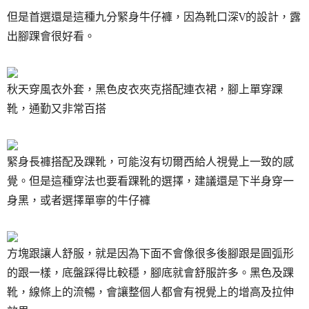
但是首選還是這種九分緊身牛仔褲，因為靴口深V的設計，露
出腳踝會很好看。
秋天穿風衣外套，黑色皮衣夾克搭配連衣裙，腳上單穿踝
靴，通勤又非常百搭
緊身長褲搭配及踝靴，可能沒有切爾西給人視覺上一致的感
覺。但是這種穿法也要看踝靴的選擇，建議還是下半身穿一
身黑，或者選擇單寧的牛仔褲
方塊跟讓人舒服，就是因為下面不會像很多後腳跟是圓弧形
的跟一樣，底盤踩得比較穩，腳底就會舒服許多。黑色及踝
靴，線條上的流暢，會讓整個人都會有視覺上的增高及拉伸