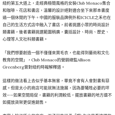
紐約第五大道上，走經典極簡風格的女裝Club Monaco集合
和咖啡、花店和書店，溫馨的設計絕對適合坐下來那本書度
過一個休閒的下午。中國的服裝品牌例外和ICICLE之禾也在
自己的生活方式店中融入了書店，前者挑選小眾的時尚設計
類書籍，後者書籍挑選範圍稍廣，囊括設計、時尚、歷史、
心理等人文社科類書籍。
「我們想要創造一個不僅僅來買毛衣，也能得到藝術和文化
教育的空間」，Club Monaco的營銷總監Allison
Greenberg曾對紐約時報解釋道。
這樣的做法看上去似乎基本無害，畢竟不會有人會對書有惡
感。但是太小的商店可能就無法施展，因為要犧牲必要的坪
效——如果空間局促，書籍的利潤較低，擺放書籍的地方還不
如擺放貨架更促進銷售。