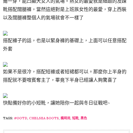
爾一穿，能凸顯大女人的氣場。熟女的最愛就是細跟的及踝
靴搭配闊腿褲，當然這絕對是上班族女性的最愛，穿上西裝
以及闊腿褲整個人的氣場就會不一樣了
搭配褲子的話，也是以緊身褲的基礎上，上面可以任意搭配
外套
如果不是很冷，搭配短褲或者短裙都可以。那麼你上半身的
搭配就不要喧賓奪主了，畢竟下半身已經讓人夠驚喜了
快點備好你的小短靴，讓她陪你一起與冬日征戰吧~
TAGS:
#OOTD
,
CHELSEA BOOTS
,
瘋時尚
,
短靴
,
黑色