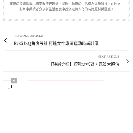
瘋時尚媒體採編小組掌握流行趨勢，發現引領時尚生活概念與新科技，在圖文、
影片中與讀者分享新生活態度中找滿足個人化的時尚題材與靈感。
PREVIOUS ARTICLE
Rykä 以Q角度設計 打造女性專屬運動時尚鞋履
NEXT ARTICLE
【時尚穿搭】短靴穿搭對，氣質大翻倍
0