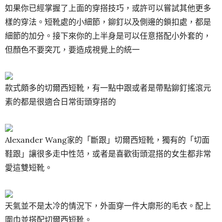
如果你已經掌握了上面的穿搭技巧，或許可以嘗試其他更多
樣的穿法。短靴處的小細節，鉚釘以及側邊的鎖扣處，都是
細節的加分。接下來你的上半身是可以任意搭配小外套的，
但顏色不要突兀，要造成視覺上的統一
款式頗多的切爾西短靴，有一點中跟或者是帶點鉚釘搖滾元
素的都是很適合日常街頭穿搭的
Alexander Wang家的「斷跟」切爾西短靴，獨有的「切面
鞋跟」讓很多走中性范，或者是喜歡街頭混搭的女生都非常
愛這雙短靴。
天氣並不是太冷的情況下，外面穿一件大廓形的毛衣。配上
圍巾並搭配切爾西短靴。