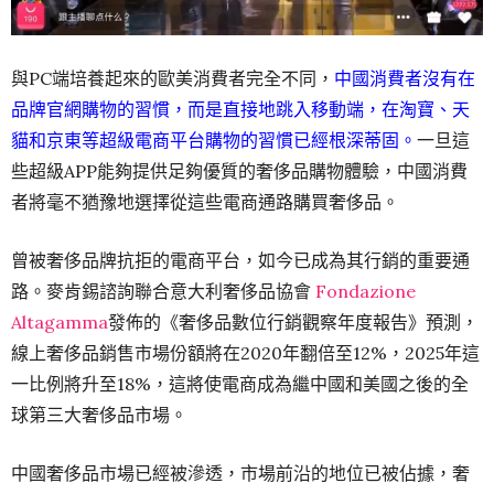
與PC端培養起來的歐美消費者完全不同，
中國消費者沒有在
品牌官網購物的習慣，而是直接地跳入移動端，在淘寶、天
貓和京東等超級電商平台購物的習慣已經根深蒂固。
一旦這
些超級APP能夠提供足夠優質的奢侈品購物體驗，中國消費
者將毫不猶豫地選擇從這些電商通路購買奢侈品。
曾被奢侈品牌抗拒的電商平台，如今已成為其行銷的重要通
路。麥肯錫諮詢聯合意大利奢侈品協會
Fondazione
Altagamma
發佈的《奢侈品數位行銷觀察年度報告》預測，
線上奢侈品銷售市場份額將在2020年翻倍至12%，2025年這
一比例將升至18%，這將使電商成為繼中國和美國之後的全
球第三大奢侈品市場。
中國奢侈品市場已經被滲透，市場前沿的地位已被佔據，奢