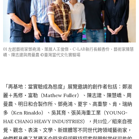
01 左起藝術家鄧堯鴻、策展人王俊傑、C-LAB執行長賴香伶、藝術家陳慧
嶠、陳志建與周曼農 ©臺灣當代文化實驗場
「再基地：當實驗成為態度」展覽邀請的創作者包括：鄭淑
麗＋馬修・富勒（Mathew Fuller）、陳志建、陳慧嶠、周
曼農、明日和合製作所、鄧堯鴻、夏宇、高重黎、肯・瑞納
多（Ken Rinaldo）、吳其育、張英海重工業（YOUNG-
HAE CHANG HEAVY INDUSTRIES），共11位／組來自視
覺、觀念、表演、文學、新媒體等不同世代跨領域藝術家，
他們都具備了某種不合時宜但卻堅持探索與開創當代可能的