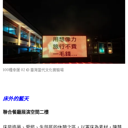
100種幸運 02 © 臺灣當代文化實驗場
床外的藍天
聯合餐廳展演空間二樓
床是造夢、愛慾、生與死的休憩之區，以軍床為素材，陳慧