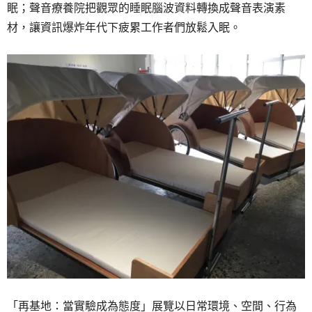
眠；聲音療養院把觀眾的睡眠腦波資料轉換成聲音表演素
材，讓資訊爆炸年代下疲累工作者們放鬆入眠。
「再基地：當實驗成為態度」展覽以日常環境、空間、行為