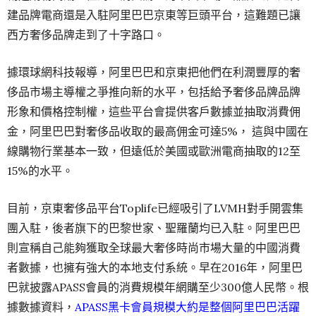
建品牌電商還是入駐阿里巴巴京東等巨頭平台，這難題已讓
西方奢侈品牌走到了十字路口。
據環球網科技報導，阿里巴巴和京東把他們在利潤豐厚的奢
侈品市場主導權之爭推向新的水平，包括給予奢侈品牌品牌
形象和價格控制權，這些平台會提供客戶數據並抽取消費佣
金，阿里巴巴對奢侈品收取的最高佣金可達5%， 這與中國在
線購物行業基本一致，但遠低於美國或歐洲電商抽取的12至
15%的水平。
目前，京東奢侈品平台Toplife已經吸引了LVMH對手開雲集
團入駐，後者旗下的巴黎世家、聖羅蘭均已入駐。阿里巴巴
則宣稱自己能夠獲取全球最大奢侈時尚市場大量的中國消費
者數據，也擁有強大的本地支付系統。早在2016年，阿里巴
巴就披露APASS會員的消費規模年網購至少300億人民幣。根
據數據資料，
APASS黑卡會員規模大約是整個阿里巴巴活躍