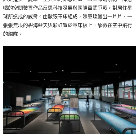
嶠的空間裝置作品反思科技發展與國際軍武爭戰，對居住星
球所造成的威脅。由數張軍床組成，陳慧嶠織出一片片、一
張張無垠的碧海藍天與彩虹置於軍床板上，象徵在空中飛行
的艦隊。