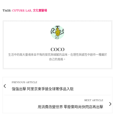
TAGS:
CUTURE LAB
,
文化實驗場
COCO
生活中的兩大靈魂來自不悔的探究與細膩的品味，在理性與感性中創作一種屬於
自己的風格。
PREVIOUS ARTICLE
強強出擊 阿里京東爭搶全球奢侈品入駐
NEXT ARTICLE
用消費改變世界 零廢棄時尚快閃店再出擊