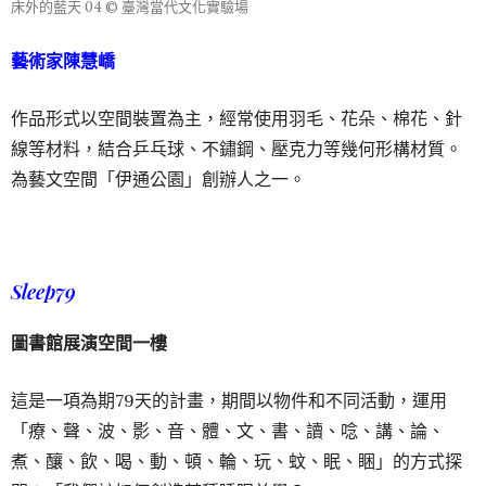
床外的藍天 04 © 臺灣當代文化實驗場
藝術家陳慧嶠
作品形式以空間裝置為主，經常使用羽毛、花朵、棉花、針
線等材料，結合乒乓球、不鏽鋼、壓克力等幾何形構材質。
為藝文空間「伊通公園」創辦人之一。
Sleep79
圖書館展演空間一樓
這是一項為期79天的計畫，期間以物件和不同活動，運用
「療、聲、波、影、音、體、文、書、讀、唸、講、論、
煮、釀、飲、喝、動、頓、輪、玩、蚊、眠、睏」的方式探