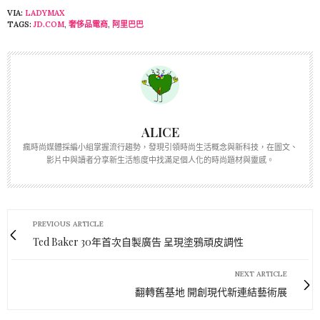
VIA:
LADYMAX
TAGS:
JD.COM
,
奢侈品電商
,
阿里巴巴
ALICE
瘋時尚媒體採編小組掌握流行趨勢，發現引領時尚生活概念與新科技，在圖文、
影片中與讀者分享新生活態度中找滿足個人化的時尚題材與靈感。
PREVIOUS ARTICLE
Ted Baker 30年首次自製廣告 呈現塗鴉頑皮調性
NEXT ARTICLE
翻轉舊基地 開創現代新連結藝術展