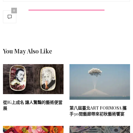
0
You May Also Like
從IG上成名 讓人驚豔的藝術便當
第八屆臺北ART FORMOSA 攜
展
手30間藝廊帶來初秋藝術饗宴