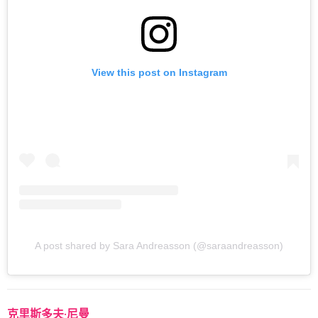
View this post on Instagram
A post shared by Sara Andreasson (@saraandreasson)
克里斯多夫·尼曼