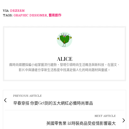
VIA:
DEZEEN
TAGS:
GRAPHIC DESIGNER
,
藝術創作
ALICE
瘋時尚媒體採編小組掌握流行趨勢，發現引領時尚生活概念與新科技，在圖文、
影片中與讀者分享新生活態度中找滿足個人化的時尚題材與靈感。
PREVIOUS ARTICLE
早春穿搭 你要Get到的五大網紅必備時尚單品
NEXT ARTICLE
英國零售業 以時裝商品受疫情影響最大