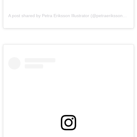
A post shared by Petra Eriksson Illustrator (@petraerikssonstudio)