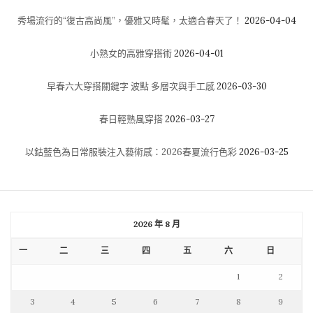
秀場流行的“復古高尚風”，優雅又時髦，太適合春天了！
2026-04-04
小熟女的高雅穿搭術
2026-04-01
早春六大穿搭關鍵字 波點 多層次與手工感
2026-03-30
春日輕熟風穿搭
2026-03-27
以鈷藍色為日常服裝注入藝術感：2026春夏流行色彩
2026-03-25
2026 年 8 月
一
二
三
四
五
六
日
1
2
3
4
5
6
7
8
9