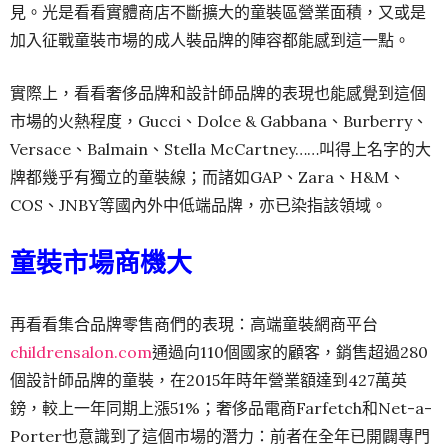
見。光是看看實體商店不斷擴大的童裝區營業面積，又或是
加入征戰童裝市場的成人裝品牌的陣容都能感到這一點。
實際上，看看奢侈品牌和設計師品牌的表現也能感覺到這個
市場的火熱程度，Gucci、Dolce & Gabbana、Burberry、
Versace、Balmain、Stella McCartney……叫得上名字的大
牌都幾乎有獨立的童裝線；而諸如GAP、Zara、H&M、
COS、JNBY等國內外中低端品牌，亦已染指該領域。
童裝市場商機大
再看看集合品牌零售商們的表現：高端童裝網商平台
childrensalon.com
通過向110個國家的顧客，銷售超過280
個設計師品牌的童裝，在2015年時年營業額達到427萬英
鎊，較上一年同期上漲51%；奢侈品電商Farfetch和Net-a-
Porter也意識到了這個市場的潛力：前者在全年已開闢專門