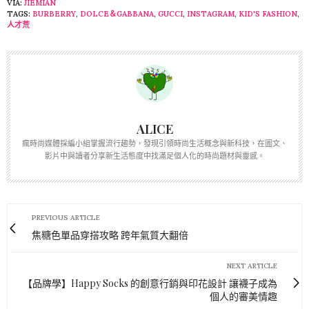
VIA:
JIEMIAN
TAGS:
BURBERRY
,
DOLCE＆GABBANA
,
GUCCI
,
INSTAGRAM
,
KID'S FASHION
,
人才荒
ALICE
瘋時尚媒體採編小組掌握流行趨勢，發現引領時尚生活概念與新科技，在圖文、
影片中與讀者分享新生活態度中找滿足個人化的時尚題材與靈感。
PREVIOUS ARTICLE
焦糖色單品穿搭攻略 跨年氣質大翻倍
NEXT ARTICLE
【品牌學】Happy Socks 的創意行銷與印花設計 讓襪子成為
個人的審美情趣