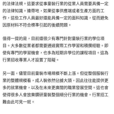
的法律法規。這要求從事童裝行業的從業人員需要具備一定
的法律知識。連帶地，如果從事供應端或者生產方面的工
作，這些工作人員最好還能具備一定的面料知識，從而避免
因原材料不符合標準引起的後續問題。
值得一提的是，目前還很少有專門針對童裝行業的學位項
目。大多數從業者都需要通過實際工作學習和積攢經驗。即
使有專門的學習機會，也多為短期非學位的課程項目。這為
行業招收專業人才設置了阻礙。
另一面，儘管目前童裝市場規模不斷上漲。但從整個服裝行
業的整體規模看，成人裝依然佔據大頭，因此往往能提供更
多的就業機會，以及在未來更廣闊的職業發展空間。這也會
使得很多人會放棄鑽研童裝整個細分行業的機會。行業招工
難由此可見一斑。