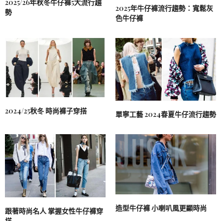
2025/26年秋冬牛仔褲5大流行趨
2025年牛仔褲流行趨勢：寬鬆灰
勢
色牛仔褲
2024/25秋冬 時尚褲子穿搭
單寧工藝 2024春夏牛仔流行趨勢
造型牛仔褲 小喇叭風更顯時尚
跟著時尚名人 掌握女性牛仔褲穿
搭