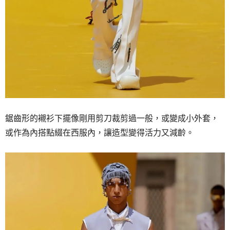
鋸齒形的襯衫下擺像剛用剪刀
裁剪
過一般，或變成小
外套
，
或作為內搭點綴在西服內，讓造型變得活力又減齡。