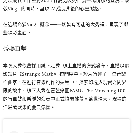
男裝成衣工作室將2023 春夏男裝秀作為一場情感的宣洩：致
敬Virgil 的同時，呈現LV 成長背後的心靈脈絡。
在這場充滿Virgil 概念——一切皆有可能的大秀裡，呈現了哪
些精彩畫面？
秀場直擊
本次大秀依舊採用線下走秀+線上直播的方式發布，直播以電
影短片《Strange Math》 拉開序幕。
短片講述了一位音樂
作曲家，在進行音樂創作的過程中，探索幻境與現實之間界
限的故事。
線下大秀在管弦樂團FAMU The Marching 100
的行軍鼓和樂隊的演奏中正式拉開帷幕。
盛世浩大，現場的
洋溢著歡樂的慶典氛圍。