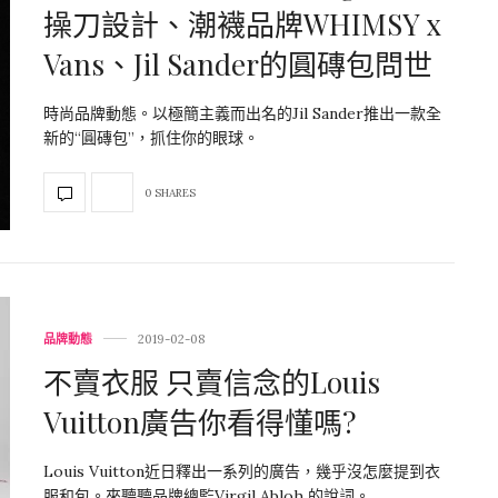
操刀設計、潮襪品牌WHIMSY x
Vans、Jil Sander的圓磚包問世
時尚品牌動態。以極簡主義而出名的Jil Sander推出一款全
新的“圓磚包”，抓住你的眼球。
0 SHARES
品牌動態
2019-02-08
不賣衣服 只賣信念的Louis
Vuitton廣告你看得懂嗎?
Louis Vuitton近日釋出一系列的廣告，幾乎沒怎麼提到衣
服和包。來聽聽品牌總監Virgil Abloh 的說詞。