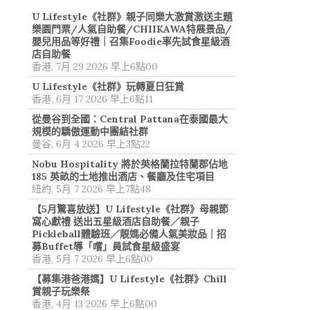
U Lifestyle《社群》親子同樂大激賞激送主題
樂園門票/人氣自助餐/CHIIKAWA特展景品/
嬰兒用品等好禮｜召集Foodie率先試食星級酒
店自助餐
香港, 7月 29 2026 早上6點00
U Lifestyle《社群》玩轉夏日狂賞
香港, 6月 17 2026 早上6點11
從曼谷到全國：Central Pattana在泰國最大
規模的驕傲運動中團結社群
曼谷, 6月 4 2026 早上3點22
Nobu Hospitality 將於英格蘭拉特蘭郡佔地
185 英畝的土地推出酒店、餐廳及住宅項目
紐約, 5月 7 2026 早上7點48
【5月驚喜放送】U Lifestyle《社群》母親節
窩心獻禮 送出五星級酒店自助餐／親子
Pickleball體驗班／靚媽必備人氣美妝品｜招
募Buffet導「嚐」員試食星級盛宴
香港, 5月 7 2026 早上6點00
【募集港爸港媽】U Lifestyle《社群》Chill
賞親子玩樂祭
香港, 4月 13 2026 早上6點00