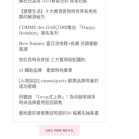
礦石色當道 2023春夏色彩 青金石藍
【健康生活】十大解酒食物與世界各地有
趣的解酒秘方
COMME des GARÇONS推出 「Happy
Holidays」聯名系列
New Balance 夏日涼拖鞋+長襪 另類運動
風潮
玫紅色時尚穿搭 三大實用搭配鐵則
AI 輔助品牌 重塑時尚產業
[人物採訪] emmaAparty 歡樂品牌背後的
成功密碼
你聽過 「Drop式上新」? 為何越來越多
時尚品牌愛用這招銷售
藝術愛好者都應該知道的10 幅著名抽象畫
ASIA PRN NEWS