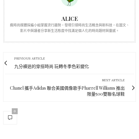
ALICE
瘋時尚媒體採編小組掌握流行趨勢，發現引領時尚生活概念與新科技，在圖文、
影片中與讀者分享新生活態度中找滿足個人化的時尚題材與靈感。
PREVIOUS ARTICLE
九分褲迷的穿搭時尚 玩轉冬季色彩變化
NEXT ARTICLE
Chanel 攜手Adidas 聯合美國偶像歌手Pharrell Williams 推出
限量500雙聯名球鞋
0