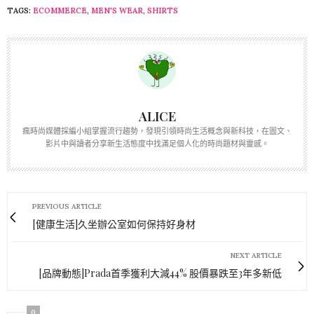
TAGS:
ECOMMERCE
,
MEN'S WEAR
,
SHIRTS
ALICE
瘋時尚媒體採編小組掌握流行趨勢，發現引領時尚生活概念與新科技，在圖文、
影片中與讀者分享新生活態度中找滿足個人化的時尚題材與靈感。
PREVIOUS ARTICLE
[健康生活]久坐辦公室如何保持好身材
NEXT ARTICLE
[品牌動態]Prada首季獲利大減44% 股價暴跌至3年多新低
0