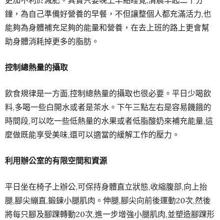
更加不利於減肥。其實只要晚上早點睡覺,清晨早起二十分
鐘，為自己準備好營養的早餐，不但讓整個人都充滿活力,也
能夠為身體補充足夠的能量和營養，在去上班的路上更會幫
助身體消耗掉更多的脂肪。
控制總熱量的攝取
飲食規律是一方面,控制總熱量的攝取也很必要。平日少喝飲
料,多喝一些白開水或者是茶水。下午三點左右是容易饑餓的
時間段,可以吃一些低熱量的水果或者低脂酸奶來補充能量,這
麼做既能享受美味,還可以適當的緩解工作的壓力。
利用辦公室的有限空間和資源
平日坐在椅子上辦公,可保持身體直立狀態,收縮腹部,向上抬
腿,腳尖繃直,鍛鍊小腿肌肉。伸腿,腳尖向前後運動20次,然後
將每只腳及腳踝轉動20次,進一步增強小腿肌肉,並塑造腳踝形