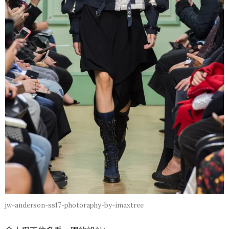
jw-anderson-ss17-photoraphy-by-imaxtree