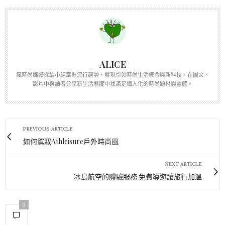
ALICE
瘋時尚媒體採編小組掌握流行趨勢，發現引領時尚生活概念與新科技，在圖文、
影片中與讀者分享新生活態度中找滿足個人化的時尚題材與靈感。
PREVIOUS ARTICLE
如何駕馭Athleisure戶外時尚風
NEXT ARTICLE
冰島航空的體驗服務 免費導遊讓旅行加溫
0