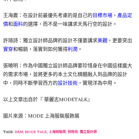
王海震：在設計前最優先考慮的是自己的
目標市場
，
產品定
價
和
面料
的選擇，而不是一味講求天馬行空的設計。
許琦詩：獨立設計師品牌的設計不僅要講求
美觀
，更要突出
實穿
和暢銷，落實到如何獲得
利潤
。
張曉明：作為中國獨立設計師品牌要珍惜身在中國這樣龐大
的需求市場，並將更多的本土文化精髓融入到品牌的設計
中，同時不斷學習西方的
設計技術
，實現洋為中用。
以上文章出自於『 華麗志MODETALK』
圖片來源：MODE 上海服裝服飾展
TAGS:
H&M
,
MODE TALK
,
上海時裝周
,
快時尚
,
獨立設計師