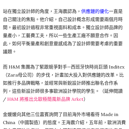
站在獨立設計師的角度，王海震認為，
供應鏈的優化
一直是
自己關注的焦點。他介紹，自己設計概念形成需要兩個月時
間。最初設計過程非常重視面料和成本。獨立設計師品牌的
量產小，工藝費工夫，所以一些生產工廠不願意合作。因
此，如何平衡量產和創意靈感成為了設計師需要考慮的重要
議題。
而 H&M 集團為了緊跟競爭對手—西班牙快時尚巨頭 Inditex
（Zara母公司）的步伐，計畫加大投入對供應鏈的改革。比
如推行多品牌戰略，並經常與新銳設計師推出聯名合作系
列，這些新設計師很多事歐洲設計學院的學生。（延伸閱讀
/
H&M 將推出北歐極簡風新品牌 Arket
）
金媛媛向其他三位嘉賓詢問了目前海外市場看待 Made in
China（中國製造）的態度。王海震介紹，五年前，歐洲消費