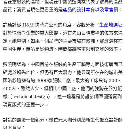
者在意服裝的產地，但現在中國製造同樣代表了很高的產品
品質；消費者現在更看重的是
產品的設計本身以及零售價
。
許琦詩從 H&M 快時尚公司的角度，客觀分析了
生產地選址
對於快時尚企業的重大影響。這首先由目標市場的位置來決
定。她舉例，如果一個品牌的主要市場在歐洲，那麼選擇在
中國生產，無論是從物流、時間都將嚴重限制交貨的效率。
張曉明認為，中國目前在服裝的生產工藝等方面技術層面已
經處於領先地位，但仍有巨大潛力。他公司所在在的城市美
國洛杉磯擁有約 4000家服裝工廠，最大的工廠只有 300、
400人，雖然人少，但相比中國工廠，他們的強勢在於打紙
樣（technical design），這一過程是將設計師草圖落實到
現實版式的重要一步。
討論的最後一個部分，幾位元大咖分別給新生代獨立設計師
以下意見：