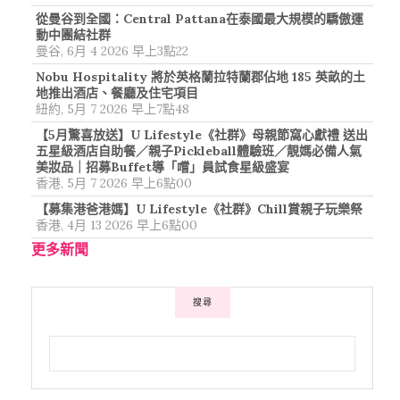
從曼谷到全國：Central Pattana在泰國最大規模的驕傲運
動中團結社群
曼谷, 6月 4 2026 早上3點22
Nobu Hospitality 將於英格蘭拉特蘭郡佔地 185 英畝的土
地推出酒店、餐廳及住宅項目
紐約, 5月 7 2026 早上7點48
【5月驚喜放送】U Lifestyle《社群》母親節窩心獻禮 送出
五星級酒店自助餐／親子Pickleball體驗班／靚媽必備人氣
美妝品｜招募Buffet導「嚐」員試食星級盛宴
香港, 5月 7 2026 早上6點00
【募集港爸港媽】U Lifestyle《社群》Chill賞親子玩樂祭
香港, 4月 13 2026 早上6點00
更多新聞
搜尋