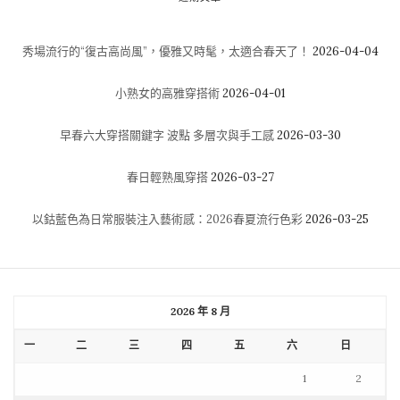
秀場流行的“復古高尚風”，優雅又時髦，太適合春天了！
2026-04-04
小熟女的高雅穿搭術
2026-04-01
早春六大穿搭關鍵字 波點 多層次與手工感
2026-03-30
春日輕熟風穿搭
2026-03-27
以鈷藍色為日常服裝注入藝術感：2026春夏流行色彩
2026-03-25
2026 年 8 月
一
二
三
四
五
六
日
1
2