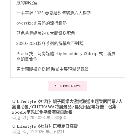
感的辦公室
一手掌握 2025 春夏紐約時裝週六大趨勢
oversized 最熱的流行趨勢
藍色系最絕美的五大關鍵搭配色
2020/2021秋冬系列的解構與不對稱
Prada 找上時尚媒體 Highsnobiety 以drop 式上新展
開銷售合作
男士闊腿褲穿搭術 時髦中展現爺兒氣質
ASIA PRN NEWS
U Lifestyle《社群》親子同樂大激賞激送主題樂園門票/人
氣自助餐/CHIIKAWA特展景品/嬰兒用品等好禮｜召集
Foodie率先試食星級酒店自助餐
香港, 7月 29 2026 早上6點00
U Lifestyle《社群》玩轉夏日狂賞
香港, 6月 17 2026 早上6點11