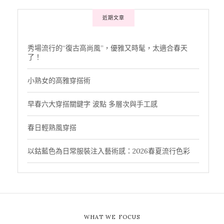
近期文章
秀場流行的“復古高尚風”，優雅又時髦，太適合春天
了！
小熟女的高雅穿搭術
早春六大穿搭關鍵字 波點 多層次與手工感
春日輕熟風穿搭
以鈷藍色為日常服裝注入藝術感：2026春夏流行色彩
WHAT WE FOCUS