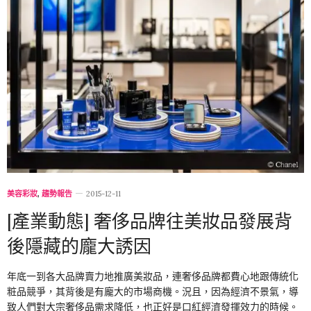
美容彩妝
,
趨勢報告
2015-12-11
[產業動態] 奢侈品牌往美妝品發展背
後隱藏的龐大誘因
年底一到各大品牌賣力地推廣美妝品，連奢侈品牌都費心地跟傳統化
粧品競爭，其背後是有龐大的市場商機。況且，因為經濟不景氣，導
致人們對大宗奢侈品需求降低，也正好是口紅經濟發揮效力的時候。