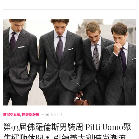
商展交易會
,
時裝周報導
2018-01-15
第93屆佛羅倫斯男裝周 Pitti Uomo聚
焦運動休閒風 引領義大利時尚潮流