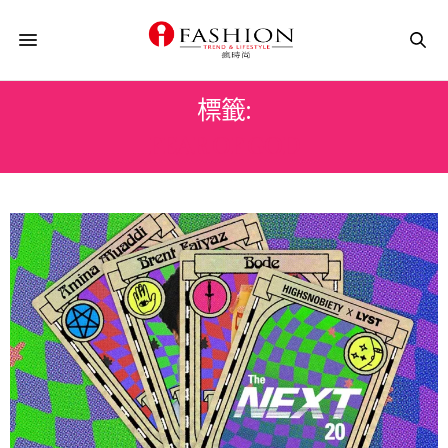
標籤:
FEAR OF GOD