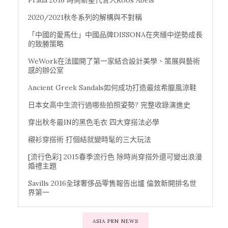
Prada 2016 時尚新星代言人Roos Abels
2020/2021秋冬系列的解構與不對稱
「中國的愛馬仕」中國品牌DISSONA在夾縫中逆勢成長
的致勝策略
WeWork在法國開了第一家結合設計美學、策展與藝術
感的辦公室
Ancient Greek Sandals如何成功打造最炫希臘風涼鞋
日本女高中生流行過哪些拍照姿勢? 完整收錄演進史
穿出秋冬最IN的黑色毛衣 四大穿搭法必學
襯衫穿搭術 打個結就變時髦的三大玩法
[流行色彩] 2015春季流行色 除時尚穿搭外還可變出浪漫
婚禮主題
Savills 2016全球奢侈品零售報告出爐 倫敦新開排名世
界第一
ASIA PRN NEWS