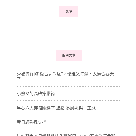
搜尋
近期文章
秀場流行的“復古高尚風”，優雅又時髦，太適合春天
了！
小熟女的高雅穿搭術
早春六大穿搭關鍵字 波點 多層次與手工感
春日輕熟風穿搭