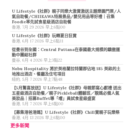
U Lifestyle《社群》親子同樂大激賞激送主題樂園門票/人
氣自助餐/CHIIKAWA特展景品/嬰兒用品等好禮｜召集
Foodie率先試食星級酒店自助餐
香港, 7月 29 2026 早上6點00
U Lifestyle《社群》玩轉夏日狂賞
香港, 6月 17 2026 早上6點11
從曼谷到全國：Central Pattana在泰國最大規模的驕傲運
動中團結社群
曼谷, 6月 4 2026 早上3點22
Nobu Hospitality 將於英格蘭拉特蘭郡佔地 185 英畝的土
地推出酒店、餐廳及住宅項目
紐約, 5月 7 2026 早上7點48
【5月驚喜放送】U Lifestyle《社群》母親節窩心獻禮 送出
五星級酒店自助餐／親子Pickleball體驗班／靚媽必備人氣
美妝品｜招募Buffet導「嚐」員試食星級盛宴
香港, 5月 7 2026 早上6點00
【募集港爸港媽】U Lifestyle《社群》Chill賞親子玩樂祭
香港, 4月 13 2026 早上6點00
更多新聞