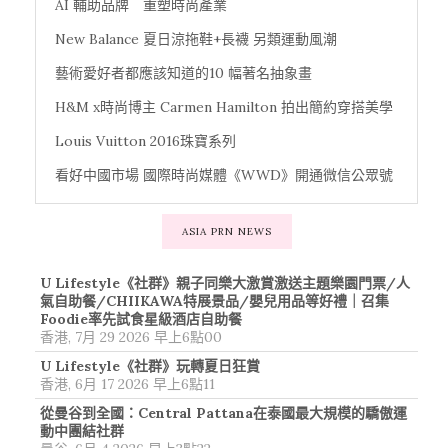
AI 輔助品牌 重塑時尚產業
New Balance 夏日涼拖鞋+長襪 另類運動風潮
藝術愛好者都應該知道的10 幅著名抽象畫
H&M x時尚博主 Carmen Hamilton 拍出簡約穿搭美學
Louis Vuitton 2016珠寶系列
看好中國市場 國際時尚媒體《WWD》開通微信公眾號
ASIA PRN NEWS
U Lifestyle《社群》親子同樂大激賞激送主題樂園門票/人
氣自助餐/CHIIKAWA特展景品/嬰兒用品等好禮｜召集
Foodie率先試食星級酒店自助餐
香港, 7月 29 2026 早上6點00
U Lifestyle《社群》玩轉夏日狂賞
香港, 6月 17 2026 早上6點11
從曼谷到全國：Central Pattana在泰國最大規模的驕傲運
動中團結社群