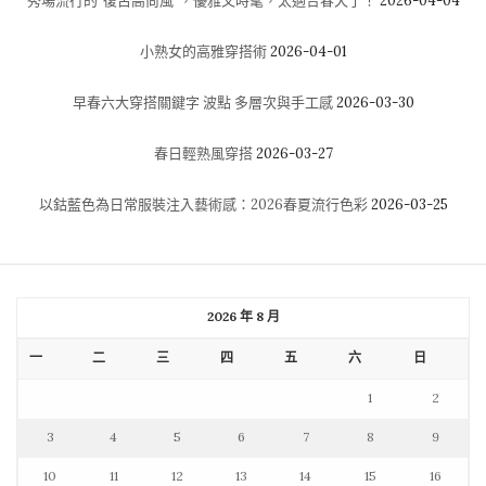
秀場流行的“復古高尚風”，優雅又時髦，太適合春天了！
2026-04-04
小熟女的高雅穿搭術
2026-04-01
早春六大穿搭關鍵字 波點 多層次與手工感
2026-03-30
春日輕熟風穿搭
2026-03-27
以鈷藍色為日常服裝注入藝術感：2026春夏流行色彩
2026-03-25
2026 年 8 月
一
二
三
四
五
六
日
1
2
3
4
5
6
7
8
9
10
11
12
13
14
15
16