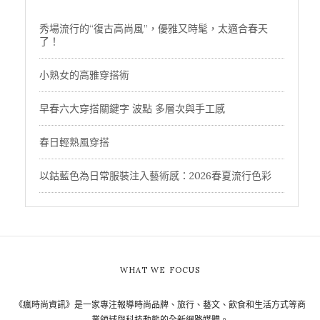
秀場流行的“復古高尚風”，優雅又時髦，太適合春天
了！
小熟女的高雅穿搭術
早春六大穿搭關鍵字 波點 多層次與手工感
春日輕熟風穿搭
以鈷藍色為日常服裝注入藝術感：2026春夏流行色彩
WHAT WE FOCUS
《瘋時尚資訊》是一家專注報導時尚品牌、旅行、藝文、飲食和生活方式等商
業領域與科技動態的全新網路媒體。