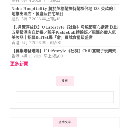
曼谷, 6月 4 2026 早上3點22
Nobu Hospitality 將於英格蘭拉特蘭郡佔地 185 英畝的土
地推出酒店、餐廳及住宅項目
紐約, 5月 7 2026 早上7點48
【5月驚喜放送】U Lifestyle《社群》母親節窩心獻禮 送出
五星級酒店自助餐／親子Pickleball體驗班／靚媽必備人氣
美妝品｜招募Buffet導「嚐」員試食星級盛宴
香港, 5月 7 2026 早上6點00
【募集港爸港媽】U Lifestyle《社群》Chill賞親子玩樂祭
香港, 4月 13 2026 早上6點00
更多新聞
搜尋
近期文章