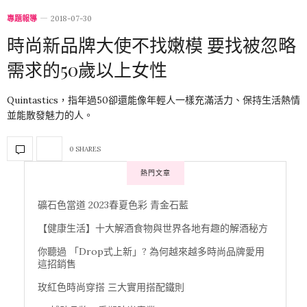
專題報導
2018-07-30
時尚新品牌大使不找嫩模 要找被忽略
需求的50歲以上女性
Quintastics，指年過50卻還能像年輕人一樣充滿活力、保持生活熱情
並能散發魅力的人。
0 SHARES
熱門文章
礦石色當道 2023春夏色彩 青金石藍
【健康生活】十大解酒食物與世界各地有趣的解酒秘方
你聽過 「Drop式上新」? 為何越來越多時尚品牌愛用
這招銷售
玫紅色時尚穿搭 三大實用搭配鐵則