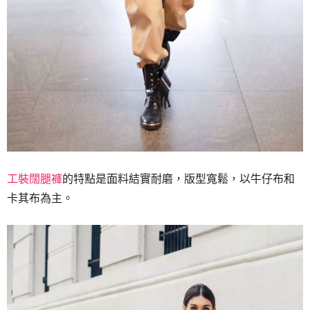
工裝闊腿褲
的特點是面料結實耐磨，版型寬鬆，以牛仔布和
卡其布為主。