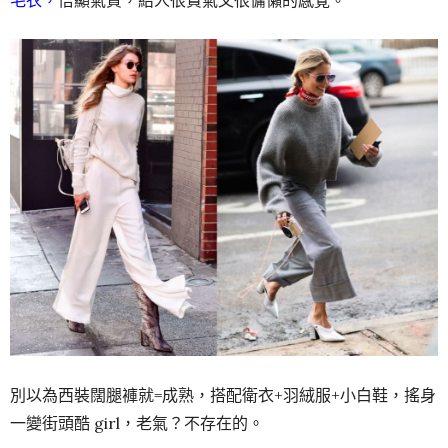
毛衣，
倍顯氣質，給人很貴氣又很慵懶的感覺。
別以為西裝闊腿褲就=成熟，搭配衛衣+羽絨服+小白鞋，搖身
一變街頭酷 girl，老氣？不存在的。