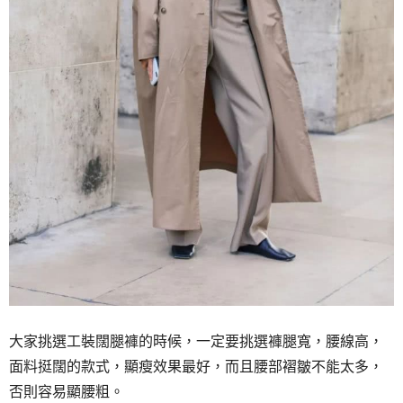
大家挑選工裝闊腿褲的時候，一定要挑選褲腿寬，腰線高，
面料挺闊的款式，顯瘦效果最好，而且腰部褶皺不能太多，
否則容易顯腰粗。