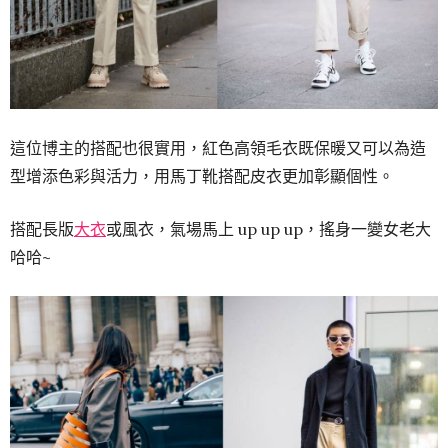
這位博主的搭配也很實用，紅色高領毛衣既保暖又可以為造
型增添色彩與活力，用馬丁靴搭配皮衣更加彰顯個性。
搭配長版
大衣
或風衣，氣場馬上 up up up，搖身一變女老大
哈哈~