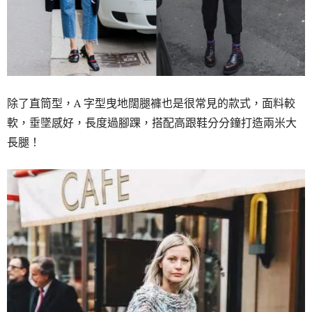
除了直筒型，A 字型曳地闊腿褲也是很常見的款式，面料較
軟，垂墜感好，長度過腳踝，搭配高跟鞋分分鐘打造兩米大
長腿！