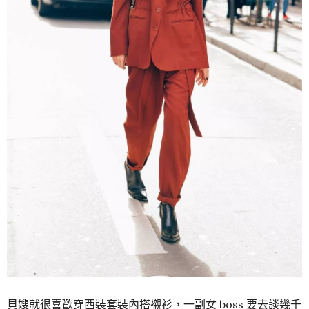
貝嫂就很喜歡穿西裝套裝內搭襯衫，一副女 boss 要去談幾千