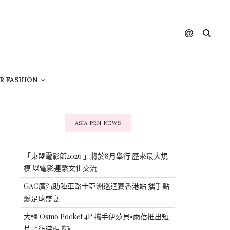
R FASHION
ASIA PRN NEWS
「東盟電影節2026 」將於8月舉行 歷來最大規
模 以電影連繫文化交流
GAC廣汽助陣車路士亞洲巡迴賽香港站 攜手點
燃足球盛宴
大疆 Osmo Pocket 4P 攜手伊莎貝•雨蓓推出短
片《彷彿相識》