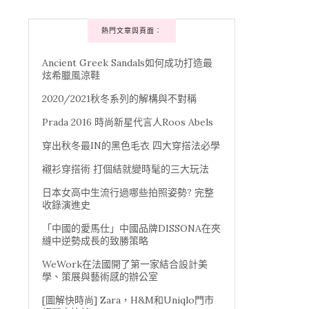
熱門文章與頁面︰
Ancient Greek Sandals如何成功打造最
炫希臘風涼鞋
2020/2021秋冬系列的解構與不對稱
Prada 2016 時尚新星代言人Roos Abels
穿出秋冬最IN的黑色毛衣 四大穿搭法必學
襯衫穿搭術 打個結就變時髦的三大玩法
日本女高中生流行過哪些拍照姿勢? 完整
收錄演進史
「中國的愛馬仕」中國品牌DISSONA在夾
縫中逆勢成長的致勝策略
WeWork在法國開了第一家結合設計美
學、策展與藝術感的辦公室
[圖解快時尚] Zara，H&M和Uniqlo門市