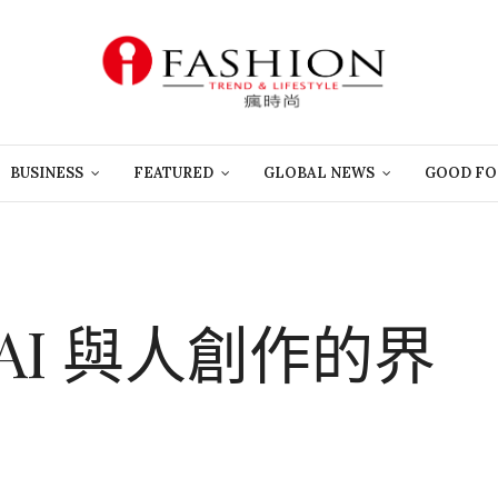
BUSINESS
FEATURED
GLOBAL NEWS
GOOD FO
AI 與人創作的界