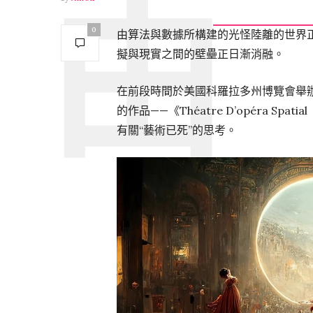
0
由算法與數據所構建的光怪陸離的世界
擬與現實之間的壁壘正日漸消融。
在前段時間於美國科羅拉多州博覽會舉辦的
的作品——《Théatre D’opéra S
有關“藝術已死”的思考。