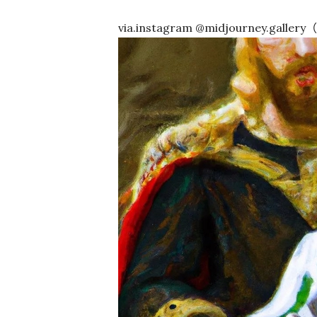
via.instagram @midjourney.gal