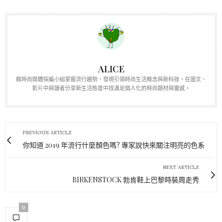
ALICE
瘋時尚媒體採編小組掌握流行趨勢，發現引領時尚生活概念與新科技，在圖文、
影片中與讀者分享新生活態度中找滿足個人化的時尚題材與靈感。
PREVIOUS ARTICLE
你知道 2019 年流行什麼顏色嗎? 專家說快來關注明亮的色系
NEXT ARTICLE
BIRKENSTOCK 勃肯鞋上巴黎時裝周走秀
0