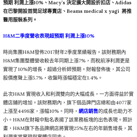
預期
利潤上漲
10%、Macy’s 決定擴大開設折扣店、Adidas
在巴黎開設首間足球專賣店、Beams medical x yagi 將推
醫用服裝系列。
H&M
二季度營收表現超預期
利潤上漲
10%
時尚集團H&M發佈2017財年2季度業績報告。該財務期內
H&M集團整體營收較去年同期上漲7%，而稅前淨利潤更是
實現了10%的增長，超過分析師預期。財報發佈後，其公司
股價應聲上漲5.7%，收盤時漲幅穩定在1.4%。
此次H&M 實現收入和利潤雙向的大幅成長，一方面得益於實
體店鋪的增加。該財務期內，旗下個品牌門店總和由4077家
上漲至4498家，漲幅10%。同時，
網店銷售
的成長也助力不
小。H&M在財報中點名表揚了該業務板塊的出色表現。照計
畫，H&M旗下各品牌網店將實現25%左右的年銷售增長，其
利潤率將實現與實體店同步。