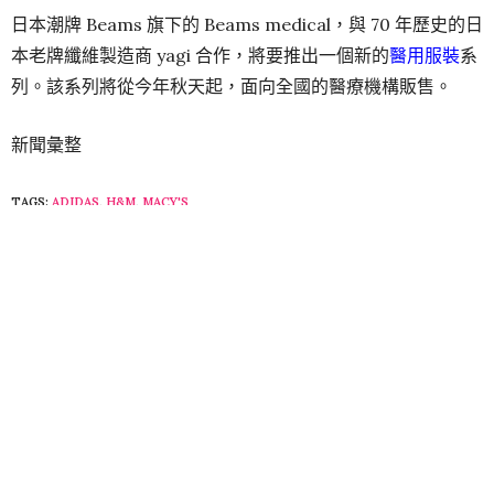
日本潮牌 Beams 旗下的 Beams medical，與 70 年歷史的日
本老牌纖維製造商 yagi 合作，將要推出一個新的
醫用服裝
系
列。該系列將從今年秋天起，面向全國的醫療機構販售。
新聞彙整
TAGS:
ADIDAS
,
H&M
,
MACY'S
ALICE
瘋時尚媒體採編小組掌握流行趨勢，發現引領時尚生活概念與新科技，在圖文、
影片中與讀者分享新生活態度中找滿足個人化的時尚題材與靈感。