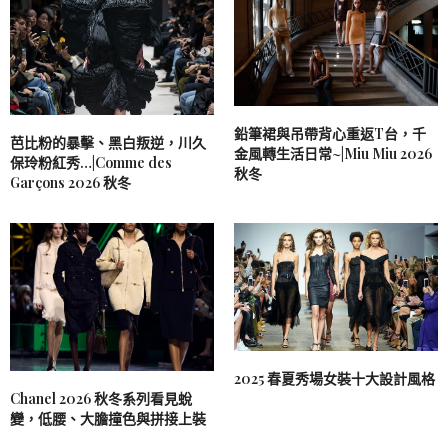
鉛筆裙與吊帶背心重返T台，千
芭比粉的暴擊、黑白叛逆，川久
金風轉生活日常~|Miu Miu 2026
保玲粉紅秀…|Comme des
秋冬
Garçons 2026 秋冬
2025 春夏秀場女裝十大設計風格
Chanel 2026 秋冬系列看見蛻
變，低腰、大膽撞色與拼接上裝