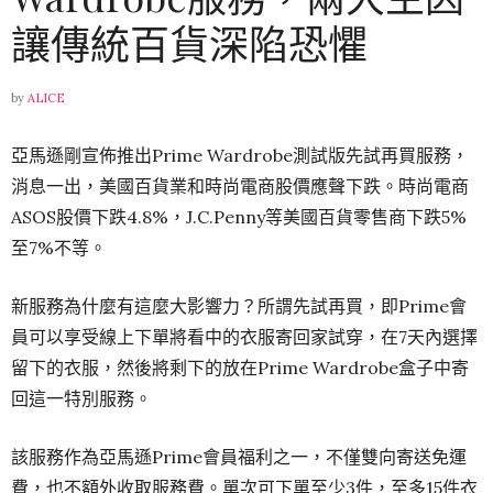
讓傳統百貨深陷恐懼
by
ALICE
亞馬遜剛宣佈推出Prime Wardrobe測試版先試再買服務，
消息一出，美國百貨業和時尚電商股價應聲下跌。時尚電商
ASOS股價下跌4.8%，J.C.Penny等美國百貨零售商下跌5%
至7%不等。
新服務為什麼有這麼大影響力？所謂先試再買，即Prime會
員可以享受線上下單將看中的衣服寄回家試穿，在7天內選擇
留下的衣服，然後將剩下的放在Prime Wardrobe盒子中寄
回這一特別服務。
該服務作為亞馬遜Prime會員福利之一，不僅雙向寄送免運
費，也不額外收取服務費。單次可下單至少3件，至多15件衣