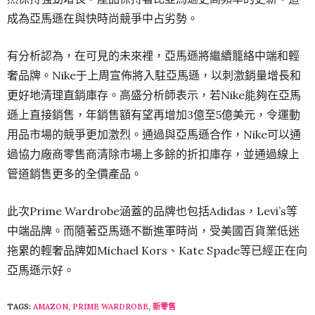
成為亞馬遜在與快時尚競爭中占劣勢。
有分析認為，在可見的未來裡，亞馬遜將繼續籠絡中端和輕
奢品牌。Nike于上周宣佈將入駐亞馬遜，以刺激銷量增長和
更好地清理直銷庫存。高盛分析師表示，若Nike能夠在亞馬
遜上直接銷售，年銷售額有望再增加3億至5億美元，令運動
用品市場的競爭更加激烈。通過與亞馬遜合作，Nike可以通
過協力廠商零售商清除市場上多餘的折扣庫存，並通過線上
管道銷售更多的全價產品。
此次Prime Wardrobe涵蓋的品牌也包括Adidas，Levi’s等
中端品牌。而隨著亞馬遜不斷進軍時尚，受美國百貨業低迷
拖累的輕奢品牌如Michael Kors、Kate Spade等已經正在向
亞馬遜示好。
TAGS:
AMAZON
,
PRIME WARDROBE
,
新零售