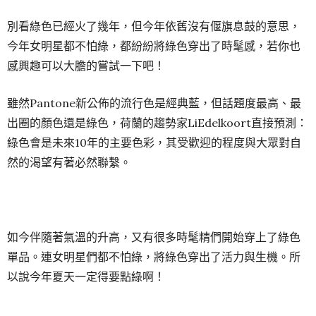
別看綠色已經火了幾年，但今年依舊沒有偃旗息鼓的意思，
今年女明星都不怕綠，都紛紛將綠色穿出了時髦感，若你也
感興趣可以大膽的嘗試一下吧！
雖然Pantone新公佈的流行色是經典藍，但話題度最高、最
出圈的顏色還是綠色，荷蘭的趨勢家LiEdelkoort直接預測：
綠色會是未來10年的主要色彩，其受歡迎的程度與大眾對自
然的渴望有著必然聯繫。
如今伴隨著氣溫的升高，又有很多時髦精們開始穿上了綠色
單品。連女明星們都不怕綠，將綠色穿出了活力與生機。所
以說今年夏天一定得要點綠啊！