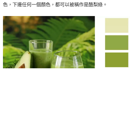
說起來，綠色真是一種很神奇的色彩，因為跨度比較大，從
濃重的墨綠色可以一直跨越到草綠色，而不同的深淺所詮釋
出來的氣質也不同。現在可得好好了解一下現在正火的幾個
綠色，才能get到適合自己的單品。
1. 酪梨綠 Avocado Green
去年最流行的顏色莫過於
酪梨綠
了，這是一種飽和度比較的
黃綠色系，有明顯的灰調。相比較其他飽和度高的綠色更加
清新溫柔，而且對於膚色的要求不高，反而是顯白一把好
手，誰穿都可以美到犯規。