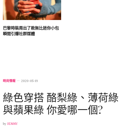
巴黎時裝周出了款無比迷你小包
瞬間引爆社群媒體
時尚情報
2020-05-19
綠色穿搭 酪梨綠、薄荷綠
與蘋果綠 你愛哪一個?
by
JENNY