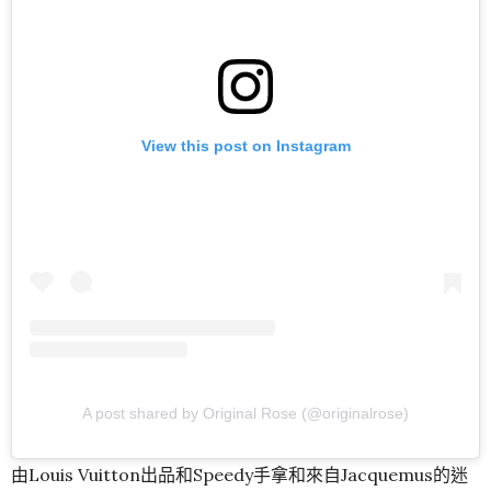
View this post on Instagram
A post shared by Original Rose (@originalrose)
由Louis Vuitton出品和Speedy手拿和來自Jacquemus的迷