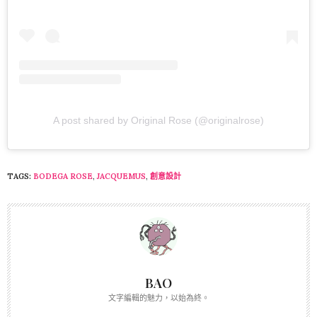
A post shared by Original Rose (@originalrose)
TAGS:
BODEGA ROSE
,
JACQUEMUS
,
創意設計
BAO
文字編輯的魅力，以始為終。