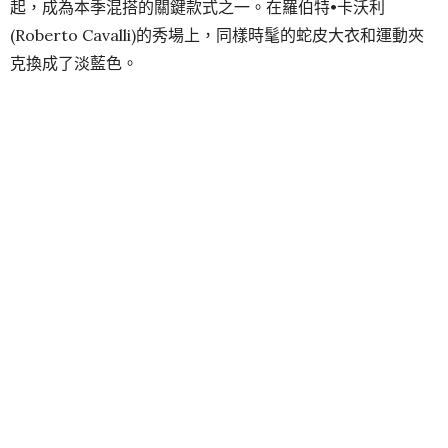
起，成為本季混搭的關鍵款式之一。在羅伯特•卡沃利
(Roberto Cavalli)的秀場上，同樣時髦的蛇皮大衣和運動夾
克換成了淡藍色。