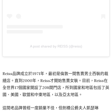
A post shared by REISS (@reiss)
Reiss品牌成立於1971年，最初是倫敦一間售賣男士西裝的裁
縫店。直到2000年，Reiss才開始售賣女裝。目前，Reiss在
全世界17個國家開設了208間門店，所到國家和地區包括了英
國、美國、歐盟和中東地區，以及亞太地區。
這間老品牌曾經一度銷量不佳，但劍橋公爵夫人凱瑟琳