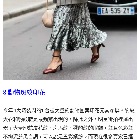
8.動物斑紋印花
今年4大時裝周的T台被大量的動物圖案印花元素霸屏。豹紋
大衣和豹紋鞋是最頻繁出現的，除此之外，明星街拍裡還出
現了大量印蛇皮花紋、斑馬紋、獵豹紋的服飾，並且色彩並
不拘泥於黑白調，可以說是五彩繽紛。而現在很多賣家已經