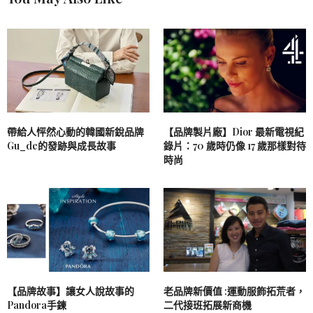
帶給人怦然心動的韓國新銳品牌
【品牌製片廠】Dior 最新電視紀
Gu_de的發跡與成長故事
錄片：70 歲時仍像 17 歲那樣對待
時尚
【品牌故事】讓女人說故事的
老品牌新價值 :運動服飾拓荒者，
Pandora手鍊
二代接班拓展新商機