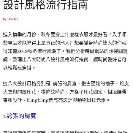
設計風格流行指南
by
JENNY
進入換季的月份，秋冬要穿上什麼樣衣服才最好看？入手哪
些單品才能算得上是真正的潮人? 想要變身時尚達人的你就
得知道2019秋冬流行風潮了，我們分析時尚網站的熱搜關鍵
詞，整理出八大時尚八設計風格流行指南，讓時尚愛好者可
以輕鬆玩穿搭。
這八大設計風格分別是: 誇張的肩寬、復古蓬鬆的袖子、蛇皮
大衣與豹紋印花、橫條紋時尚、方格子印花圖案、粗版腰帶
束腰設計、blingbling閃亮亮設計與動物斑紋元素。
1.誇張的肩寬