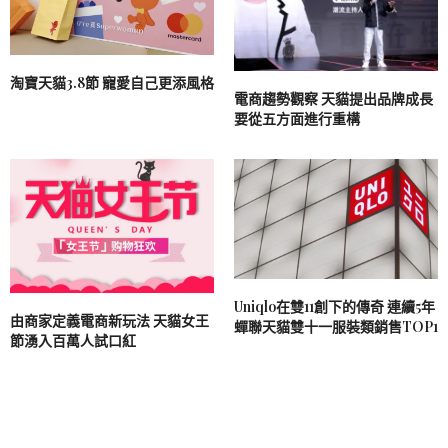
淘寶天貓3.8節 寵愛自己更添風格
電商趨勢觀察 天貓提出品牌成長
要從五方面進行重構
Uniqlo在雙11創下的傳奇 連續5年
由商家定義電商新玩法 天貓女王
蟬聯天貓雙十一服裝類銷售TOP1
節湧入百萬人試口紅