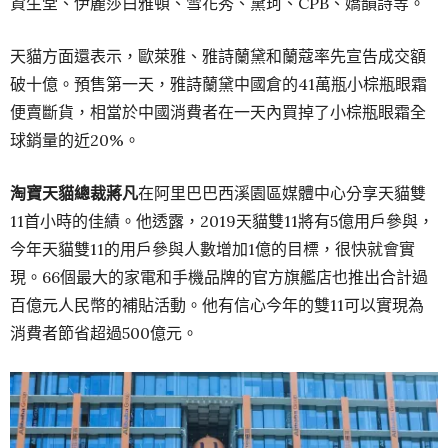
資生堂、伊麗莎白雅頓、雪花秀、黛珂、CPB、嬌韻詩等。
天貓方面還表示，歐萊雅、雅詩蘭黛和蘭蔻率先宣告成交額
破十億。預售第一天，雅詩蘭黛中國倉的41萬瓶小棕瓶眼霜
便賣斷貨，相當於中國消費者在一天內買掉了小棕瓶眼霜全
球銷量的近20%。
淘寶天貓總裁蔣凡
在阿里巴巴西溪園區媒體中心分享天貓雙
11首小時的佳績。他透露，2019天貓雙11將有5億用戶參與，
今年天貓雙11的用戶參與人數增加1億的目標，很快就會實
現。66個最大的家電和手機品牌的官方旗艦店也推出合計過
百億元人民幣的補貼活動。他有信心今年的雙11可以實現為
消費者節省超過500億元。