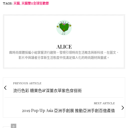
TAGS:
天貓
,
天貓雙11全球狂歡節
ALICE
瘋時尚媒體採編小組掌握流行趨勢，發現引領時尚生活概念與新科技，在圖文、
影片中與讀者分享新生活態度中找滿足個人化的時尚題材與靈感。
PREVIOUS ARTICLE
流行色彩 糖果色&深薰衣草紫色穿搭術
NEXT ARTICLE
2019 Pop Up Asia 亞洲手創展 推動亞洲手創百億產值
0