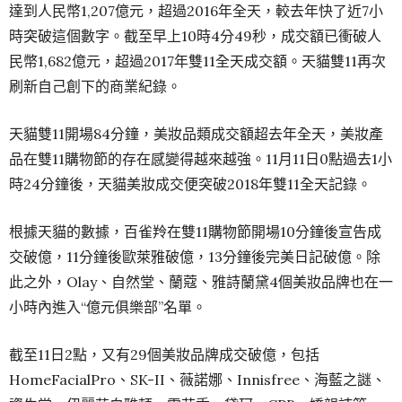
達到人民幣1,207億元，超過2016年全天，較去年快了近7小
時突破這個數字。截至早上10時4分49秒，成交額已衝破人
民幣1,682億元，超過2017年雙11全天成交額。天貓雙11再次
刷新自己創下的商業紀錄。
天貓雙11開場84分鐘，美妝品類成交額超去年全天，美妝產
品在雙11購物節的存在感變得越來越強。11月11日0點過去1小
時24分鐘後，天貓美妝成交便突破2018年雙11全天記錄。
根據天貓的數據，百雀羚在雙11購物節開場10分鐘後宣告成
交破億，11分鐘後歐萊雅破億，13分鐘後完美日記破億。除
此之外，Olay、自然堂、蘭蔻、雅詩蘭黛4個美妝品牌也在一
小時內進入“億元俱樂部”名單。
截至11日2點，又有29個美妝品牌成交破億，包括
HomeFacialPro、SK-II、薇諾娜、Innisfree、海藍之謎、