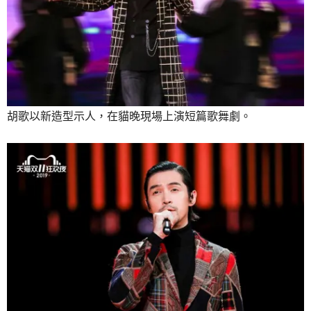
胡歌以新造型示人，在貓晚現場上演短篇歌舞劇。