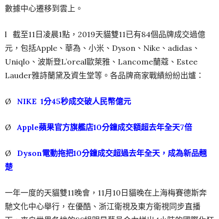
數據中心遷移到雲上。
l 截至11日凌晨1點，2019天貓雙11已有84個品牌成交過億
元，包括Apple、華為、小米、Dyson、Nike、adidas、
Uniqlo、波斯登L’oreal歐萊雅、Lancome蘭蔻、Estee
Lauder雅詩蘭黛及資生堂等。各品牌商家戰績紛紛出爐：
Ø
NIKE 1分45秒成交破人民幣億元
Ø
Apple蘋果官方旗艦店10分鐘成交額超去年全天7倍
Ø
Dyson電動拖把10分鐘成交超過去年全天，成為新品翹
楚
一年一度的天貓雙
11
晚會，11月10日貓晚在上海梅賽德斯奔
馳文化中心舉行，在優酷、
浙江衛視及東方衛視同步直播