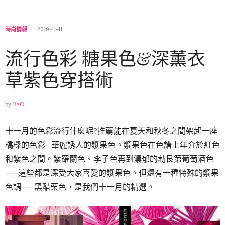
時尚情報
2019-11-11
流行色彩 糖果色&深薰衣
草紫色穿搭術
by
BAO
十一月的色彩流行什麼呢?推薦能在夏天和秋冬之間架起一座
橋樑的色彩- 華麗誘人的漿果色。漿果色在色譜上年介於紅色
和紫色之間。紫羅蘭色、李子色再到濃郁的勃艮第葡萄酒色
——這些都是深受大家喜愛的漿果色。但還有一種特殊的漿果
色調——黑醋栗色，是我們十一月的精選。