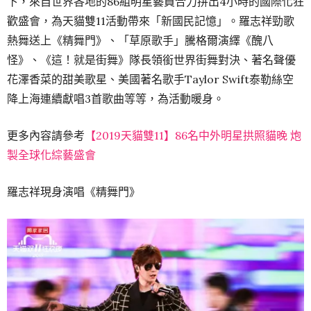
下，來自世界各地的
86
組明星藝員合
力拼出
4
小時的國際化狂
歡盛會，為天貓雙
11
活動帶來「
新國民記憶」。羅志祥勁歌
熱舞送上《精舞門》、「草原歌手」
騰格爾演繹《醜八
怪》、《這！就是街舞》隊長領銜世界街舞對決、
著名聲優
花澤香菜的甜美歌星、美國著名歌手
Taylor Swift
泰勒絲空
降上海連續獻唱
3
首歌曲等等，為活動暖身。
更多內容請參考
【2019天貓雙11】86名中外明星拱照貓晚 炮
製全球化綜藝盛會
羅志祥現身演唱《精舞門》