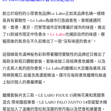
創立於紐約的小眾香氛品牌Le Labo正如其品牌名稱一樣總
是具有實驗性。Le Labo為城市打造過香氛，曾根據邁阿
密、香港、東京、巴黎等城市定制專屬於城市的味道，推出
了13款城市限定中性香水。
Le Labo
也捕捉自然的味道，模
擬雨後的氣息在不久前推出了一款“沒有味道的香水”。
這個總是充滿神秘色彩和帶著獨特實驗性的品牌近日推出了
兩款全新假日體驗套裝，套裝收錄三款經典香氛蠟燭，以及
六支高人氣的迷你香氛。Le Labo的蠟燭以大豆蠟為基底,採
用棉質燭芯,並蘊含高濃度精油。還可在每款香氛蠟燭包裝盒
上貼印個人的專屬標籤。
蠟燭套裝共含三款，LE LABO FIGUE 15將無花果和黑醋栗
混合,帶來酸甜果香，LE LABO PALO SANTO 14保留聖木精
華並加入了溫暖的雪松和深邃的勞丹脂以及焚香和廣藿香，