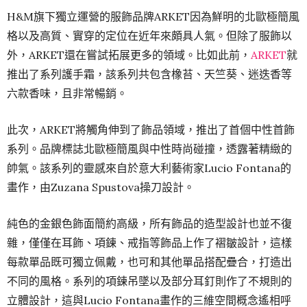
H&M旗​​下獨立運營的服飾品牌ARKET因為鮮明的北歐極簡風
格以及高質、實穿的定位在近年來頗具人氣。但除了服飾以
外，ARKET還在嘗試拓展更多的領域。比如此前，
ARKET
就
推出了系列護手霜，該系列共包含橡苔、天竺葵、迷迭香等
六款香味，且非常暢銷。
此次，ARKET將觸角伸到了飾品領域，推出了首個中性首飾
系列。品牌標誌北歐極簡風與中性時尚碰撞，透露著精緻的
帥氣。該系列的靈感來自於意大利藝術家Lucio Fontana的
畫作，由Zuzana Spustova操刀設計。
純色的金銀色飾面簡約高級，所有飾品的造型設計也並不復
雜，僅僅在耳飾、項鍊、戒指等飾品上作了褶皺設計，這樣
每款單品既可獨立佩戴，也可和其他單品搭配疊合，打造出
不同的風格。系列的項鍊吊墜以及部分耳釘則作了不規則的
立體設計，這與Lucio Fontana畫作的三維空間概念遙相呼