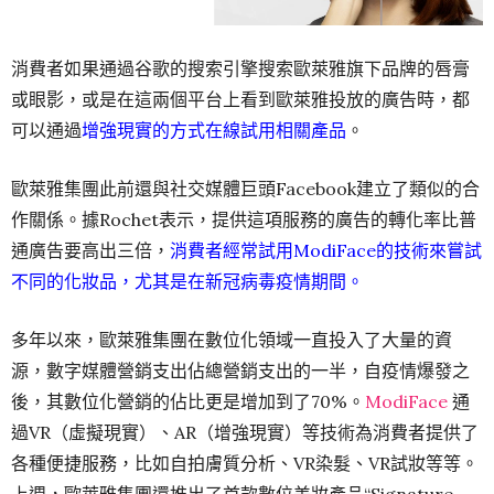
消費者如果通過谷歌的搜索引擎搜索歐萊雅旗下品牌的唇膏
或眼影，或是在這兩個平台上看到歐萊雅投放的廣告時，都
可以通過
增強現實的方式在線試用相關產品
。
歐萊雅集團此前還與社交媒體巨頭Facebook建立了類似的合
作關係。據Rochet表示，提供這項服務的廣告的轉化率比普
通廣告要高出三倍，
消費者經常試用ModiFace的技術來嘗試
不同的化妝品，尤其是在新冠病毒疫情期間。
多年以來，歐萊雅集團在數位化領域一直投入了大量的資
源，數字媒體營銷支出佔總營銷支出的一半，自疫情爆發之
後，其數位化營銷的佔比更是增加到了70%。
ModiFace
通
過VR（虛擬現實）、AR（增強現實）等技術為消費者提供了
各種便捷服務，比如自拍膚質分析、VR染髮、VR試妝等等。