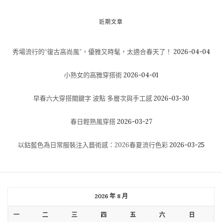
近期文章
秀場流行的“復古高尚風”，優雅又時髦，太適合春天了！
2026-04-04
小熟女的高雅穿搭術
2026-04-01
早春六大穿搭關鍵字 波點 多層次與手工感
2026-03-30
春日輕熟風穿搭
2026-03-27
以鈷藍色為日常服裝注入藝術感：2026春夏流行色彩
2026-03-25
2026 年 8 月
一
二
三
四
五
六
日