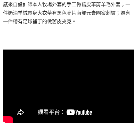
感來自設計師本人牧場外套的手工做舊皮革剪羊毛外套；一
件奶油羊絨裹身大衣帶有黑色亮片南部元素圖案刺繡；還有
一件帶有足球補丁的做舊皮夾克。