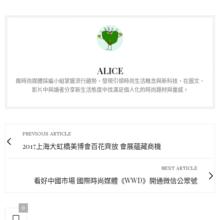
ALICE
瘋時尚媒體採編小組掌握流行趨勢，發現引領時尚生活概念與新科技，在圖文、
影片中與讀者分享新生活態度中找滿足個人化的時尚題材與靈感。
PREVIOUS ARTICLE
2017上海大虹橋美博會百花齊放 會展蘊藏商機
NEXT ARTICLE
看好中國市場 國際時尚媒體《WWD》開通微信公眾號
0