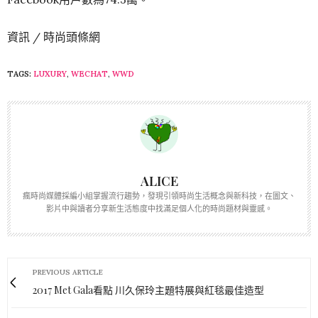
資訊 / 時尚頭條網
TAGS:
LUXURY
,
WECHAT
,
WWD
ALICE
瘋時尚媒體採編小組掌握流行趨勢，發現引領時尚生活概念與新科技，在圖文、
影片中與讀者分享新生活態度中找滿足個人化的時尚題材與靈感。
PREVIOUS ARTICLE
2017 Met Gala看點 川久保玲主題特展與紅毯最佳造型