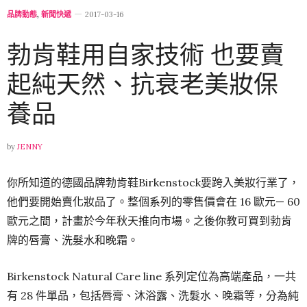
品牌動態
,
新聞快遞
2017-03-16
勃肯鞋用自家技術 也要賣
起純天然、抗衰老美妝保
養品
by
JENNY
你所知道的德國品牌勃肯鞋Birkenstock要跨入美妝行業了，
他們要開始賣化妝品了。整個系列的零售價會在 16 歐元— 60
歐元之間，計畫於今年秋天推向市場。之後你教可買到勃肯
牌的唇膏、洗髮水和晚霜。
Birkenstock Natural Care line 系列定位為高端產品，一共
有 28 件單品，包括唇膏、沐浴露、洗髮水、晚霜等，分為純