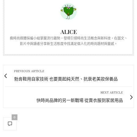
ALICE
瘋時尚媒體採編小組掌握流行趨勢，發現引領時尚生活概念與新科技，在圖文、
影片中與讀者分享新生活態度中找滿足個人化的時尚題材與靈感。
PREVIOUS ARTICLE
勃肯鞋用自家技術 也要賣起純天然、抗衰老美妝保養品
NEXT ARTICLE
快時尚品牌的另一新戰場 從賣衣服到家居用品
0