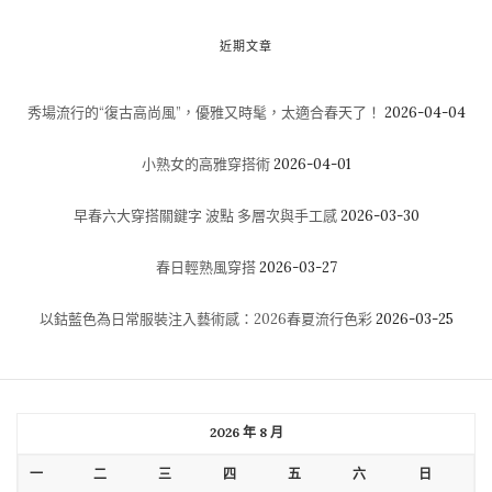
近期文章
秀場流行的“復古高尚風”，優雅又時髦，太適合春天了！
2026-04-04
小熟女的高雅穿搭術
2026-04-01
早春六大穿搭關鍵字 波點 多層次與手工感
2026-03-30
春日輕熟風穿搭
2026-03-27
以鈷藍色為日常服裝注入藝術感：2026春夏流行色彩
2026-03-25
2026 年 8 月
一
二
三
四
五
六
日