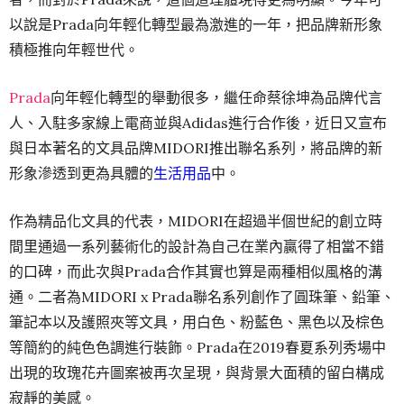
以說是Prada向年輕化轉型最為激進的一年，把品牌新形象
積極推向年輕世代。
Prada
向年輕化轉型的舉動很多，繼任命蔡徐坤為品牌代言
人、入駐多家線上電商並與Adidas進行合作後，近日又宣布
與日本著名的文具品牌MIDORI推出聯名系列，將品牌的新
形象滲透到更為具體的
生活用品
中。
作為精品化文具的代表，MIDORI在超過半個世紀的創立時
間里通過一系列藝術化的設計為自己在業內贏得了相當不錯
的口碑，而此次與Prada合作其實也算是兩種相似風格的溝
通。二者為MIDORI x Prada聯名系列創作了圓珠筆、鉛筆、
筆記本以及護照夾等文具，用白色、粉藍色、黑色以及棕色
等簡約的純色色調進行裝飾。Prada在2019春夏系列秀場中
出現的玫瑰花卉圖案被再次呈現，與背景大面積的留白構成
寂靜的美感。