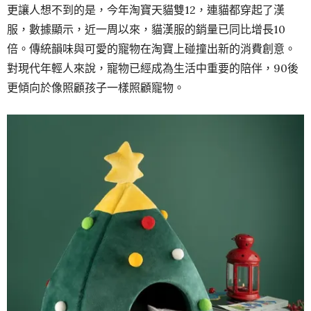
更讓人想不到的是，今年淘寶天貓雙12，連貓都穿起了漢
服，數據顯示，近一周以來，貓漢服的銷量已同比增長10
倍。傳統韻味與可愛的寵物在淘寶上碰撞出新的消費創意。
對現代年輕人來說，寵物已經成為生活中重要的陪伴，90後
更傾向於像照顧孩子一樣照顧寵物。