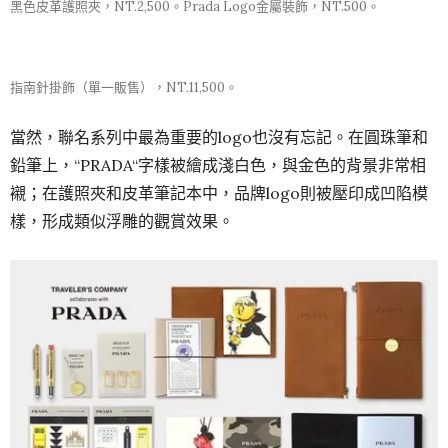
黑色皮革護照夾，NT.2,500。Prada Logo金屬裝飾，NT.500。
指南針掛飾（單一販售），NT.11,500。
當然，聯名系列中最為重要的logo也沒有忘記。在圓珠筆和
鉛筆上，“PRADA“字樣被繪成淺白色，與金色的背景非常相
襯；在護照夾和皮革筆記本中，品牌logo則被壓印成凹陷模
樣，形成類似浮雕的觀賞效果。