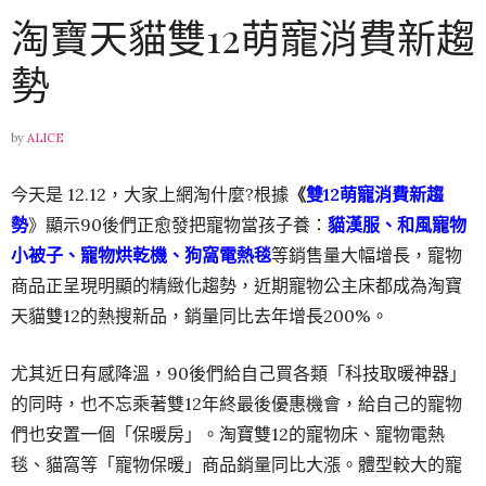
淘寶天貓雙12萌寵消費新趨
勢
by
ALICE
今天是 12.12，大家上網淘什麼?根據
《
雙
12
萌寵消費新趨
勢
》顯示90後們正愈發把寵物當孩子養：
貓漢服、和風寵物
小被子、寵物烘乾機、狗窩電熱毯
等銷售量大幅增長，寵物
商品正呈現明顯的精緻化趨勢，近期寵物公主床都成為淘寶
天貓雙12的熱搜新品，銷量同比去年增長200%。
尤其近日有感降溫，90後們給自己買各類「科技取暖神器」
的同時，也不忘乘著雙12年終最後優惠機會，給自己的寵物
們也安置一個「保暖房」。淘寶雙12的寵物床、寵物電熱
毯、貓窩等「寵物保暖」商品銷量同比大漲。體型較大的寵