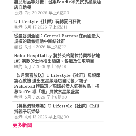
嬰兒用品等好禮｜召集Foodie率先試食星級酒
店自助餐
香港, 7月 29 2026 早上6點00
U Lifestyle《社群》玩轉夏日狂賞
香港, 6月 17 2026 早上6點11
從曼谷到全國：Central Pattana在泰國最大
規模的驕傲運動中團結社群
曼谷, 6月 4 2026 早上3點22
Nobu Hospitality 將於英格蘭拉特蘭郡佔地
185 英畝的土地推出酒店、餐廳及住宅項目
紐約, 5月 7 2026 早上7點48
【5月驚喜放送】U Lifestyle《社群》母親節
窩心獻禮 送出五星級酒店自助餐／親子
Pickleball體驗班／靚媽必備人氣美妝品｜招
募Buffet導「嚐」員試食星級盛宴
香港, 5月 7 2026 早上6點00
【募集港爸港媽】U Lifestyle《社群》Chill
賞親子玩樂祭
香港, 4月 13 2026 早上6點00
更多新聞