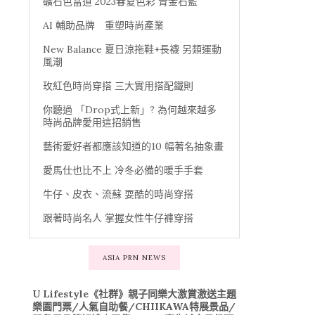
礦石色當道 2023春夏色彩 青金石藍
AI 輔助品牌 重塑時尚產業
New Balance 夏日涼拖鞋+長襪 另類運動
風潮
玫紅色時尚穿搭 三大實用搭配鐵則
你聽過 「Drop式上新」? 為何越來越多
時尚品牌愛用這招銷售
藝術愛好者都應該知道的10 幅著名抽象畫
愛馬仕也比不上 冷冬必備的暖手手套
牛仔、皮衣、流蘇 耍酷的時尚穿搭
跟著時尚名人 掌握女性牛仔褲穿搭
ASIA PRN NEWS
U Lifestyle《社群》親子同樂大激賞激送主題
樂園門票/人氣自助餐/CHIIKAWA特展景品/