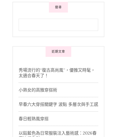
搜尋
近期文章
秀場流行的“復古高尚風”，優雅又時髦，
太適合春天了！
小熟女的高雅穿搭術
早春六大穿搭關鍵字 波點 多層次與手工感
春日輕熟風穿搭
以鈷藍色為日常服裝注入藝術感：2026春