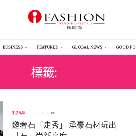
BUSINESS
FEATURED
GLOBAL NEWS
GOOD FO
標籤:
承豪石材
生活品味
2020-11-09
邀奢石「走秀」 承豪石材玩出
「石」尚新高度