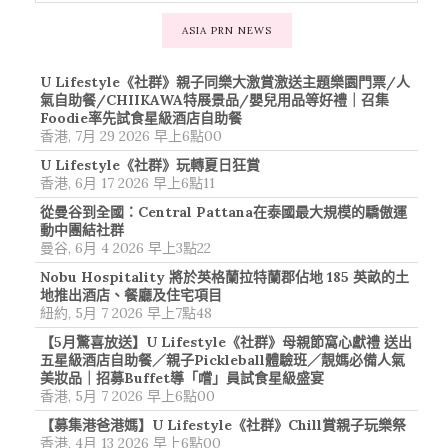
ASIA PRN NEWS
U Lifestyle《社群》親子同樂大激賞激送主題樂園門票/人
氣自助餐/CHIIKAWA特展景品/嬰兒用品等好禮｜召集
Foodie率先試食星級酒店自助餐
香港, 7月 29 2026 早上6點00
U Lifestyle《社群》玩轉夏日狂賞
香港, 6月 17 2026 早上6點11
從曼谷到全國：Central Pattana在泰國最大規模的驕傲運
動中團結社群
曼谷, 6月 4 2026 早上3點22
Nobu Hospitality 將於英格蘭拉特蘭郡佔地 185 英畝的土
地推出酒店、餐廳及住宅項目
紐約, 5月 7 2026 早上7點48
【5月驚喜放送】U Lifestyle《社群》母親節窩心獻禮 送出
五星級酒店自助餐／親子Pickleball體驗班／靚媽必備人氣
美妝品｜招募Buffet導「嚐」員試食星級盛宴
香港, 5月 7 2026 早上6點00
【募集港爸港媽】U Lifestyle《社群》Chill賞親子玩樂祭
香港, 4月 13 2026 早上6點00