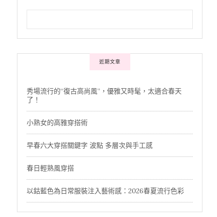
近期文章
秀場流行的“復古高尚風”，優雅又時髦，太適合春天
了！
小熟女的高雅穿搭術
早春六大穿搭關鍵字 波點 多層次與手工感
春日輕熟風穿搭
以鈷藍色為日常服裝注入藝術感：2026春夏流行色彩