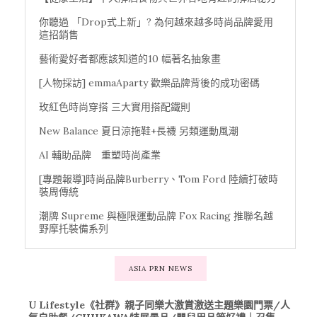
你聽過 「Drop式上新」? 為何越來越多時尚品牌愛用
這招銷售
藝術愛好者都應該知道的10 幅著名抽象畫
[人物採訪] emmaAparty 歡樂品牌背後的成功密碼
玫紅色時尚穿搭 三大實用搭配鐵則
New Balance 夏日涼拖鞋+長襪 另類運動風潮
AI 輔助品牌 重塑時尚產業
[專題報導]時尚品牌Burberry、Tom Ford 陸續打破時
裝周傳統
潮牌 Supreme 與極限運動品牌 Fox Racing 推聯名越
野摩托裝備系列
ASIA PRN NEWS
U Lifestyle《社群》親子同樂大激賞激送主題樂園門票/人