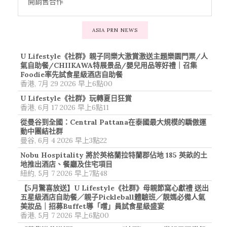
開銷售合作
ASIA PRN NEWS
U Lifestyle《社群》親子同樂大激賞激送主題樂園門票/人
氣自助餐/CHIIKAWA特展景品/嬰兒用品等好禮｜召集
Foodie率先試食星級酒店自助餐
香港, 7月 29 2026 早上6點00
U Lifestyle《社群》玩轉夏日狂賞
香港, 6月 17 2026 早上6點11
從曼谷到全國：Central Pattana在泰國最大規模的驕傲運
動中團結社群
曼谷, 6月 4 2026 早上3點22
Nobu Hospitality 將於英格蘭拉特蘭郡佔地 185 英畝的土
地推出酒店、餐廳及住宅項目
紐約, 5月 7 2026 早上7點48
【5月驚喜放送】U Lifestyle《社群》母親節窩心獻禮 送出
五星級酒店自助餐／親子Pickleball體驗班／靚媽必備人氣
美妝品｜招募Buffet導「嚐」員試食星級盛宴
香港, 5月 7 2026 早上6點00