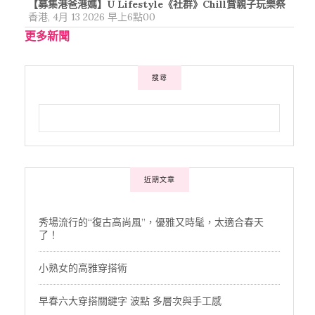
【募集港爸港媽】U Lifestyle《社群》Chill賞親子玩樂祭
香港, 4月 13 2026 早上6點00
更多新聞
搜尋
近期文章
秀場流行的“復古高尚風”，優雅又時髦，太適合春天
了！
小熟女的高雅穿搭術
早春六大穿搭關鍵字 波點 多層次與手工感