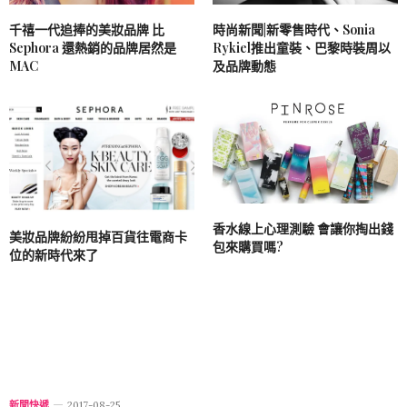
千禧一代追捧的美妝品牌 比
時尚新聞|新零售時代、Sonia
Sephora 還熱銷的品牌居然是
Rykiel推出童裝、巴黎時裝周以
MAC
及品牌動態
香水線上心理測驗 會讓你掏出錢
美妝品牌紛紛甩掉百貨往電商卡
包來購買嗎?
位的新時代來了
新聞快遞
2017-08-25