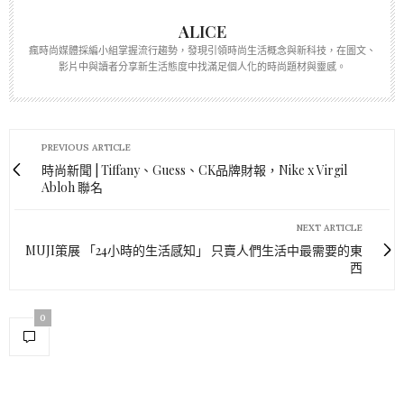
ALICE
瘋時尚媒體採編小組掌握流行趨勢，發現引領時尚生活概念與新科技，在圖文、
影片中與讀者分享新生活態度中找滿足個人化的時尚題材與靈感。
PREVIOUS ARTICLE
時尚新聞 | Tiffany、Guess、CK品牌財報，Nike x Virgil
Abloh 聯名
NEXT ARTICLE
MUJI策展 「24小時的生活感知」 只賣人們生活中最需要的東
西
0