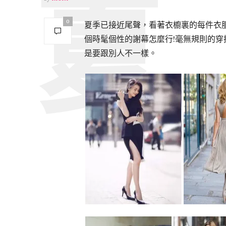
0
夏季已接近尾聲，看著衣櫥裏的每件衣
個時髦個性的謝幕怎麼行!毫無規則的
是要跟別人不一樣。