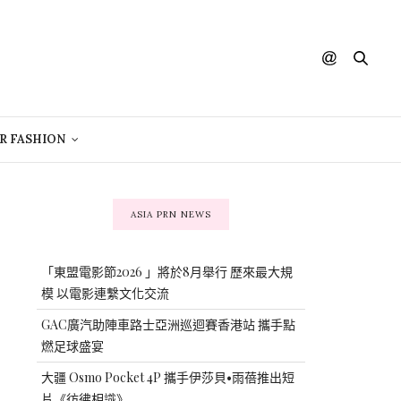
R FASHION
ASIA PRN NEWS
「東盟電影節2026 」將於8月舉行 歷來最大規
模 以電影連繫文化交流
GAC廣汽助陣車路士亞洲巡迴賽香港站 攜手點
燃足球盛宴
大疆 Osmo Pocket 4P 攜手伊莎貝•雨蓓推出短
片《彷彿相識》