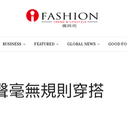
BUSINESS
FEATURED
GLOBAL NEWS
GOOD FO
聲毫無規則穿搭