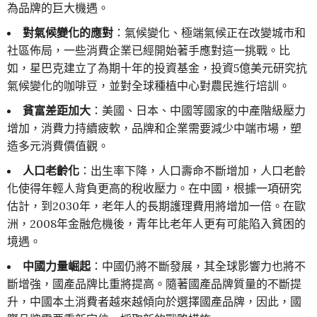
為品牌的巨大機遇。
對氣候變化的應對
：氣候變化、極端氣候正在改變城市和
社區佈局，一些消費企業已經開始著手應對這一挑戰。比
如，星巴克建立了為期十年的投資基金，投資5億美元研究抗
氣候變化的咖啡豆，並對全球種植中心對農民進行培訓。
貧富差距加大
：美國、日本、中國等國家的中產階級壓力
增加，消費力持續疲軟，品牌和企業需要減少中端市場，塑
造多元消費價值觀。
人口老齡化
：出生率下降，人口壽命不斷增加，人口老齡
化使得年輕人背負更高的稅收壓力。在中國，根據一項研究
估計，到2030年，老年人的長期護理費用將增加一倍。在歐
洲，2008年金融危機後，青年比老年人更有可能陷入貧困的
境遇。
中國力量崛起
：中國仍將不斷發展，其全球影響力也將不
斷增強，國產品牌比重將提高。隨著國產品牌質量的不斷提
升，中國本土消費者越來越傾向於選擇國產品牌，因此，國