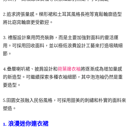
2.追求誇張量感。梯形裙和土耳其風格長袍等寬鬆輪廓造型
將比窈窕輪廓更受歡迎。
3. 禮服設計棄用閃亮裝飾，而是主要加強對面料的靈活運
用。可採用回收面料，並以極低浪費設計工藝來打造吸睛細
節。
4.疊層喇叭裙、披肩設計和
荷葉邊衣袖
將逐漸成為增加量感
的新造型。可繼續探索多種衣袖細節，其中泡泡袖仍然是重
要造型。
5.田園女孩融入民俗風格，可採用甜美的刺繡和朴實的面料來
塑造。
1. 浪漫迷你連衣裙