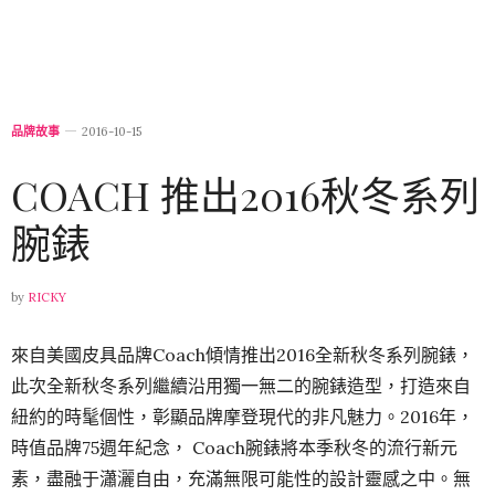
品牌故事
2016-10-15
COACH 推出2016秋冬系列
腕錶
by
RICKY
來自美國皮具品牌
Coach
傾情推出
2016
全新秋冬系列腕錶，
此次全新秋冬系列繼續沿用獨一無二的腕錶造型，打造來自
紐約的時髦個性，彰顯品牌摩登現代的非凡魅力。
2016
年，
時值品牌
75
週年紀念，
Coach
腕錶將本季秋冬的流行新元
素，盡融于瀟灑自由，充滿無限可能性的設計靈感之中。無