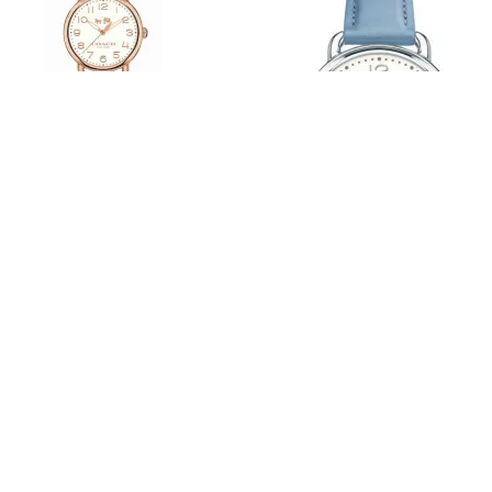
此次
Delancey
蒂蘭希
75
週年紀念系列腕錶，選用圓形，無棱
角
C
型表耳，這一精緻外觀的靈感來源於
COACH
經典手袋風
格，與其所使用的五金配件的柔和外形相呼應。精選優質皮
革打造而成的錶帶與設計精巧的表殼完美配搭，展現出女性
溫婉動人的魅力。這一經典摩登的表盤與表殼設計喚起了對