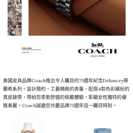
美國皮具品牌
Coach
推出令人矚目的
75
週年紀念
Delancey
蒂
蘭希系列。設計簡約，工藝精緻的表盤，配搭
4
款色彩繽紛的
真皮錶帶，帶給您柔軟舒適的佩戴體驗，彰顯女性獨特的優
雅美麗。
Coach
誠邀您共慶品牌
75
週年這一矚目時刻。