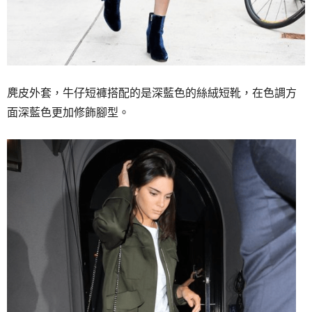
麂皮外套，牛仔短褲搭配的是深藍色的絲絨短靴，在色調方
面深藍色更加修飾腳型。