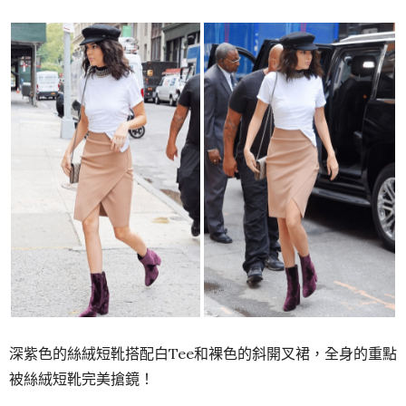
深紫色的絲絨短靴搭配白Tee和裸色的斜開叉裙，全身的重點
被絲絨短靴完美搶鏡！