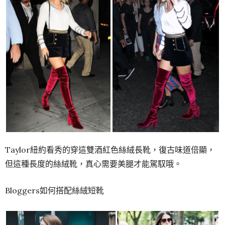
Taylor紐約看秀的穿這雙酒紅色絲絨長靴，復古味道倍顯，
但這種長度的絲絨靴，真心需要美腿才能駕馭哦。
Bloggers如何搭配絲絨短靴