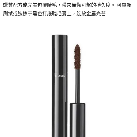
蠟質配方能完美包覆睫毛，帶來無懈可擊的持久度。 可單獨
刷拭或迭擦于黑色打底睫毛膏上，綻放金屬光芒