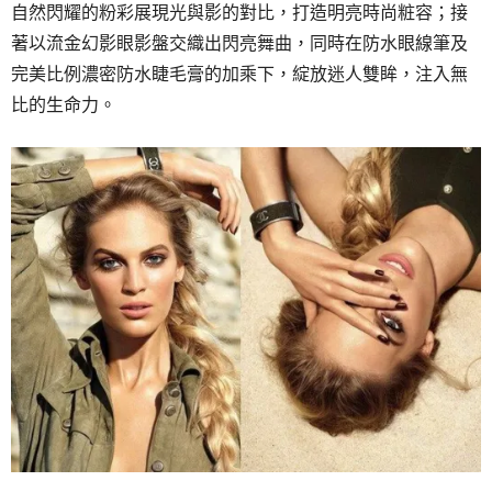
自然閃耀的粉彩展現光與影的對比，打造明亮時尚粧容；接
著以流金幻影眼影盤交織出閃亮舞曲，同時在防水眼線筆及
完美比例濃密防水睫毛膏的加乘下，綻放迷人雙眸，注入無
比的生命力。