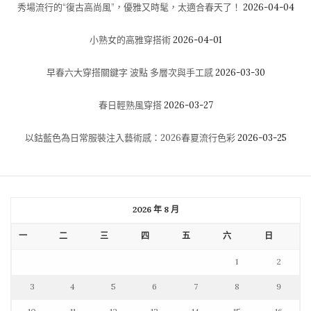
秀場流行的“復古高尚風”，優雅又時髦，太適合春天了！
2026-04-04
小熟女的高雅穿搭術
2026-04-01
早春六大穿搭關鍵字 波點 多層次與手工感
2026-03-30
春日輕熟風穿搭
2026-03-27
以鈷藍色為日常服裝注入藝術感：2026春夏流行色彩
2026-03-25
2026 年 8 月
一
二
三
四
五
六
日
1
2
3
4
5
6
7
8
9