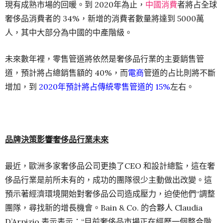
現有成熟市場的回暖。到 2020年為止，
中國消費
者將占全球
奢侈品消費者的 34%，新增的消費者數量將達到 5000萬
人，其中大部分為中國的中產階級。
未來數年裡，零售管道將依然是奢侈品行業的主要銷售管
道，預計將占總銷售額的 40%，而
電商
管道的占比則將不斷
增加，到
2020年預計將占傳統零售管道的 15%
左右。
品牌決策影響奢侈品行業未來
最近，歐洲多家奢侈品公司更換了CEO 和設計總監，這在奢
侈品行業是前所未有的，成功的團隊很少主動做出改變。這
預示著經濟環境開始對奢侈品公司造成壓力，迫使他們“調整
團隊，尋找新的增長機會。Bain & Co. 的合夥人 Claudia
D’Arpizio 表示表示：“目前奢侈品市場正在經歷一個整合階