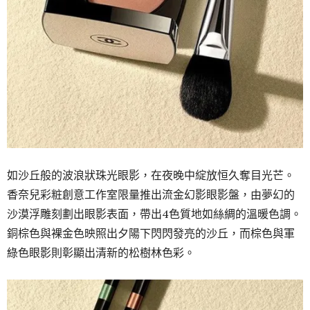
如沙丘般的波浪狀珠光眼影，在夜晚中綻放恒久奪目光芒。
香奈兒彩粧創意工作室限量推出流金幻影眼影盤，由夢幻的
沙漠浮雕刻劃出眼影表面，帶出4色質地如絲綢的溫暖色調。
銅棕色與裸金色映照出夕陽下閃閃發亮的沙丘，而棕色與軍
綠色眼影則彰顯出清新的松樹林色彩。