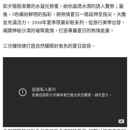
如夕陽般漸層的水凝光唇蜜，給你晶透水潤的誘人雙唇；最
後，5色繽紛鮮明的指彩，將熱情夏日一路延伸至指尖，大膽
並充滿活力。 2016年夏季限量彩粧系列，從旅行美學出發，
揭開神秘沙漠的璀璨風情，打造專屬夏日的熱情能量。
三分鐘快速打造自然耀眼好氣色的夏日妝容 ~