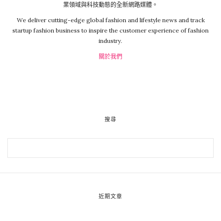
業領域與科技動態的全新網路媒體。
We deliver cutting-edge global fashion and lifestyle news and track
startup fashion business to inspire the customer experience of fashion
industry.
關於我們
搜尋
近期文章