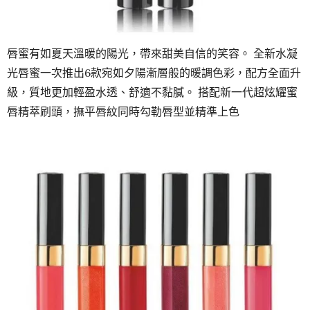
唇蜜有如夏天溫暖的陽光，帶來甜美自信的笑容。 全新水凝
光唇蜜一次推出6款宛如夕陽漸層般的暖調色彩，配方全面升
級，質地更加輕盈水透、舒適不黏膩。 搭配新一代超炫耀蜜
唇精萃刷頭，撫平唇紋同時勾勒唇型並精準上色