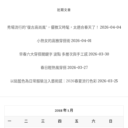
近期文章
秀場流行的“復古高尚風”，優雅又時髦，太適合春天了！
2026-04-04
小熟女的高雅穿搭術
2026-04-01
早春六大穿搭關鍵字 波點 多層次與手工感
2026-03-30
春日輕熟風穿搭
2026-03-27
以鈷藍色為日常服裝注入藝術感：2026春夏流行色彩
2026-03-25
2018 年 1 月
一
二
三
四
五
六
日