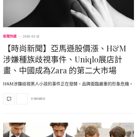
新聞快遞
2018-01-15
【時尚新聞】亞馬遜股價漲、H&M
涉嫌種族歧視事件、Uniqlo展店計
畫、中國成為Zara 的第二大市場
H&M涉嫌歧視黑人小孩的事件正在發酵，品牌面臨嚴重的形象危機。
0 SHARES