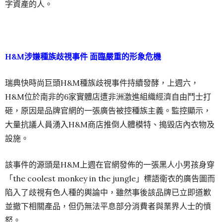
字資產的人。
H&M涉嫌種族歧視事件 面臨嚴重的形象危機
瑞典快時尚巨頭H&M種族歧視事件持續發酵，上週六，
H&M位於南非的6家實體店遭非洲激進組織經濟自由鬥士打
砸，原因是品牌官網的一張廣告被控種族主義。監控顯示，
大量抗議人員湧入H&M商店推倒人體模特、搗毀店內衣物及
設施。
該事件的源頭是H&M上週在官網發佈的一張黑人小男孩身穿
「the coolest monkey in the jungle」標語衛衣的廣告圖而
陷入了歧視有色人種的輿論中，雖然事後該品牌已立即道歉
並撤下相關產品，但仍無法平息部分消費者與業界人士的憤
怒。