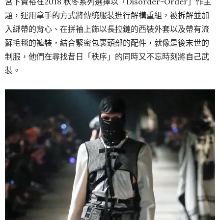
宮下貴裕在2018 秋冬系列選擇以「Disorder-Order」作主
題，運用拿手的方式將傳統服裝進行解構重組，被拆解並加
入綁帶的背心、在拼袖上飾以長拉鏈的西裝外套以及帶有流
蘇毛毯的褲裝，結合緊密包裹頭部的配件，就像是後末世的
制服，他們在尋找昔日「秩序」的同時又不忘時刻將自己武
裝。