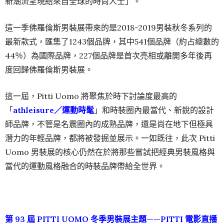
新潮流呈現給來自全球的時尚人士」。
這一季佛羅倫斯男裝展帶來的是2018-2019男裝秋冬系列的
最新款式，匯集了1243個品牌，其中541個品牌（約占總數的
44％）為國際品牌，227個品牌是首次亮相或離開多年後再
度回歸佛羅倫斯男裝展。
這一屆，Pitti Uomo 將聚焦於時下討論度最高的
「
athleisure／運動時髦
」和時裝圈內最當代、新銳的設計
師品牌，不管是名震圈內的成熟品牌，還是尚在地下但極具
潛力的年輕品牌，都將被發掘並展示。一如既往，此次 Pitti
Uomo 男裝展的核心仍然在於將那些嘗試把經典男裝風格與
當代的運動風格融合的時裝品牌帶給全世界。
第 93 屆 PITTI UOMO 冬季男裝展主題——PITTI 電影直播