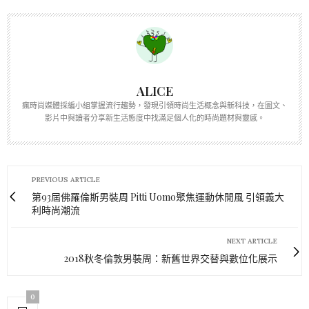
ALICE
瘋時尚媒體採編小組掌握流行趨勢，發現引領時尚生活概念與新科技，在圖文、
影片中與讀者分享新生活態度中找滿足個人化的時尚題材與靈感。
PREVIOUS ARTICLE
第93屆佛羅倫斯男裝周 Pitti Uomo聚焦運動休閒風 引領義大
利時尚潮流
NEXT ARTICLE
2018秋冬倫敦男裝周：新舊世界交替與數位化展示
0