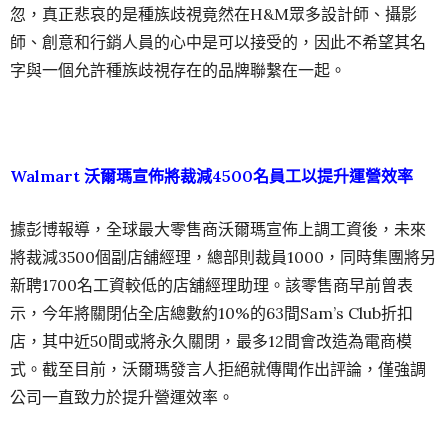
忽，真正悲哀的是種族歧視竟然在H&M眾多設計師、攝影
師、創意和行銷人員的心中是可以接受的，因此不希望其名
字與一個允許種族歧視存在的品牌聯繫在一起。
Walmart 沃爾瑪宣佈將裁減4500名員工以提升運營效率
據彭博報導，全球最大零售商沃爾瑪宣佈上調工資後，未來
將裁減3500個副店舖經理，總部則裁員1000，同時集團將另
新聘1700名工資較低的店舖經理助理。該零售商早前曾表
示，今年將關閉佔全店總數約10%的63間Sam’s Club折扣
店，其中近50間或將永久關閉，最多12間會改造為電商模
式。截至目前，沃爾瑪發言人拒絕就傳聞作出評論，僅強調
公司一直致力於提升營運效率。