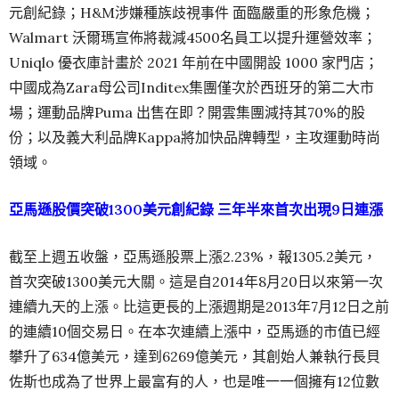
元創紀錄；H&M涉嫌種族歧視事件 面臨嚴重的形象危機；
Walmart 沃爾瑪宣佈將裁減4500名員工以提升運營效率；
Uniqlo 優衣庫計畫於 2021 年前在中國開設 1000 家門店；
中國成為Zara母公司Inditex集團僅次於西班牙的第二大市
場；運動品牌Puma 出售在即？開雲集團減持其70%的股
份；以及義大利品牌Kappa將加快品牌轉型，主攻運動時尚
領域。
亞馬遜股價突破1300美元創紀錄 三年半來首次出現9日連漲
截至上週五收盤，亞馬遜股票上漲2.23%，報1305.2美元，
首次突破1300美元大關。這是自2014年8月20日以來第一次
連續九天的上漲。比這更長的上漲週期是2013年7月12日之前
的連續10個交易日。在本次連續上漲中，亞馬遜的市值已經
攀升了634億美元，達到6269億美元，其創始人兼執行長貝
佐斯也成為了世界上最富有的人，也是唯一一個擁有12位數