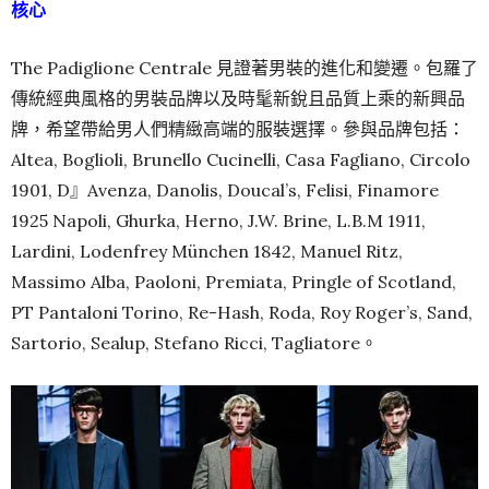
核心
The Padiglione Centrale 見證著男裝的進化和變遷。包羅了
傳統經典風格的男裝品牌以及時髦新銳且品質上乘的新興品
牌，希望帶給男人們精緻高端的服裝選擇。參與品牌包括：
Altea, Boglioli, Brunello Cucinelli, Casa Fagliano, Circolo
1901, D』Avenza, Danolis, Doucal’s, Felisi, Finamore
1925 Napoli, Ghurka, Herno, J.W. Brine, L.B.M 1911,
Lardini, Lodenfrey München 1842, Manuel Ritz,
Massimo Alba, Paoloni, Premiata, Pringle of Scotland,
PT Pantaloni Torino, Re-Hash, Roda, Roy Roger’s, Sand,
Sartorio, Sealup, Stefano Ricci, Tagliatore。