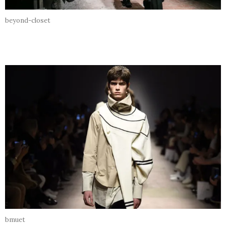
beyond-closet
bmuet