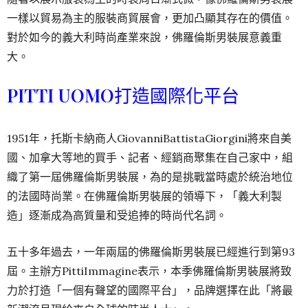
一樣以貿易為主的服裝商貿展會，更加凸顯其存在的價值。
對於如今的義大利時尚產業來說，佛羅倫斯男裝展意義重
大。
PITTI UOMO
打造國際化平台
1951年，托斯卡納商人GiovanniBattistaGiorgini將來自美
國、加拿大等地的買手、記者、經銷商聚集在自己家中，組
織了第一屆佛羅倫斯男裝展，為的是挑戰當時處於統治地位
的法國時尚業。在佛羅倫斯男裝展的領導下，「義大利製
造」逐漸成為高質量和受追捧的時尚代名詞。
五十多年過去，一年兩屆的佛羅倫斯男裝展已經進行到第93
屆。主辦方PittiImmagine表示，本季佛羅倫斯男裝展將致
力於打造「一個有聲望的國際平台」，品牌選擇在此「將最