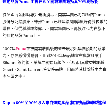
運動品牌Puma 出售在即？開雲集團減持其70%的股份
據英國《金融時報》最新消息，開雲集團已將70％的Puma
股份分配給股東，雖然Puma 已經連續6個季度錄得雙位數的
增長，但從種種跡象顯示，開雲集團已不再投注心力在旗下
的運動品牌Puma上。
2007年
Puma
在被開雲收購後的並未展現出集團預期的競爭
力，存在感慢慢減弱，直到2014年底品牌宣布與當紅歌手
Rihanna簽約後，業績才開始有起色，但仍因其收益遠低於
Gucci、Saint Laurent等奢侈品牌，因而將其排除於主力資
產名單之中。
Kappa 80%至90%收入來自運動產品 將加快品牌轉型進程