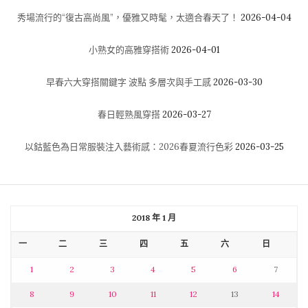
秀場流行的“復古高尚風”，優雅又時髦，太適合春天了！
2026-04-04
小熟女的高雅穿搭術
2026-04-01
早春六大穿搭關鍵字 波點 多層次與手工感
2026-03-30
春日輕熟風穿搭
2026-03-27
以鈷藍色為日常服裝注入藝術感：2026春夏流行色彩
2026-03-25
2018 年 1 月
一
二
三
四
五
六
日
1
2
3
4
5
6
7
8
9
10
11
12
13
14