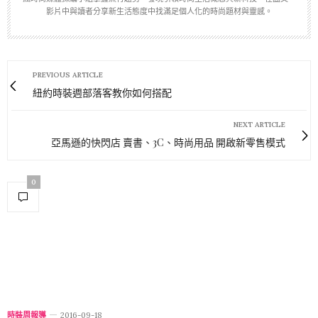
影片中與讀者分享新生活態度中找滿足個人化的時尚題材與靈感。
PREVIOUS ARTICLE
紐約時裝週部落客教你如何搭配
NEXT ARTICLE
亞馬遜的快閃店 賣書、3C、時尚用品 開啟新零售模式
0
時裝周報導
2016-09-18